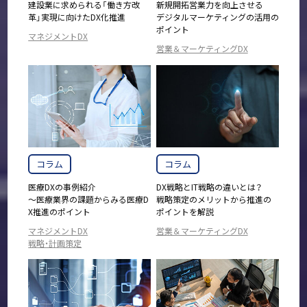
建設業に求められる「働き方改
新規開拓営業力を向上させる
革」実現に向けたDX化推進
デジタルマーケティングの活用の
ポイント
マネジメントDX
営業＆マーケティングDX
コラム
コラム
医療DXの事例紹介
DX戦略とIT戦略の違いとは？
～医療業界の課題からみる医療D
戦略策定のメリットから推進の
X推進のポイント
ポイントを解説
マネジメントDX
営業＆マーケティングDX
戦略・計画策定