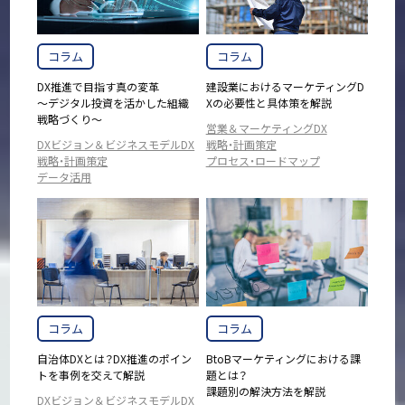
コラム
コラム
DX推進で目指す真の変革
建設業におけるマーケティングD
～デジタル投資を活かした組織
Xの必要性と具体策を解説
戦略づくり～
営業＆マーケティングDX
DXビジョン＆ビジネスモデルDX
戦略・計画策定
戦略・計画策定
プロセス・ロードマップ
データ活用
コラム
コラム
自治体DXとは？DX推進のポイン
BtoBマーケティングにおける課
トを事例を交えて解説
題とは？
課題別の解決方法を解説
DXビジョン＆ビジネスモデルDX