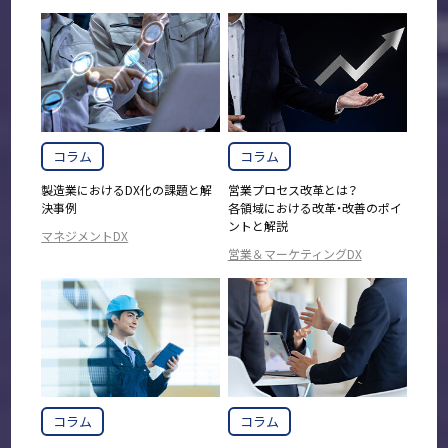
コラム
コラム
製造業におけるDX化の課題と解
営業プロセス改革とは？
決事例
各領域における改革・改善のポイ
ントと解説
マネジメントDX
営業＆マーケティングDX
コラム
コラム