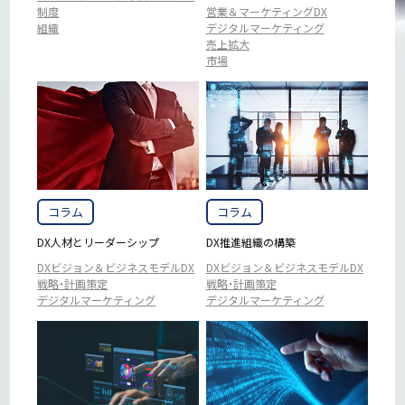
制度
営業＆マーケティングDX
組織
デジタルマーケティング
売上拡大
市場
コラム
コラム
DX人材とリーダーシップ
DX推進組織の構築
DXビジョン＆ビジネスモデルDX
DXビジョン＆ビジネスモデルDX
戦略・計画策定
戦略・計画策定
デジタルマーケティング
デジタルマーケティング