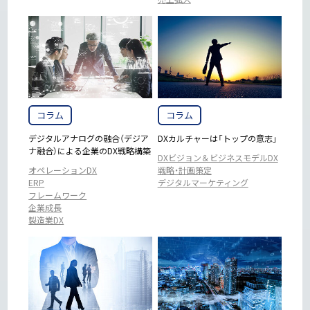
コラム
コラム
デジタルアナログの融合（デジア
DXカルチャーは「トップの意志」
ナ融合）による企業のDX戦略構築
DXビジョン＆ビジネスモデルDX
オペレーションDX
戦略・計画策定
ERP
デジタルマーケティング
フレームワーク
企業成長
製造業DX