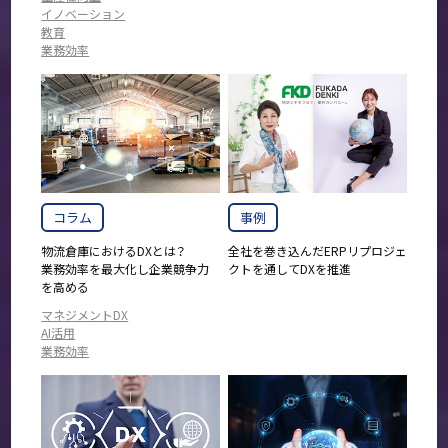
イノベーション
教育
業務効率
コラム
事例
物流倉庫におけるDXとは？
全社を巻き込んだERPリプロジェ
業務効率を最大化し企業競争力
クトを通してDXを推進
を高める
マネジメントDX
AI活用
業務効率