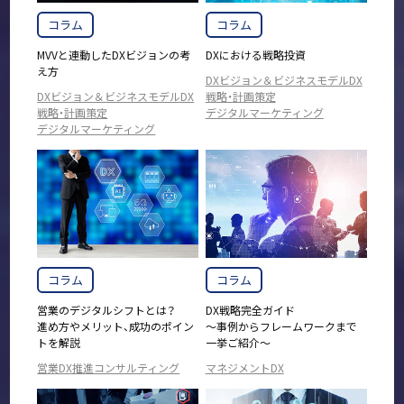
コラム
コラム
MVVと連動したDXビジョンの考
DXにおける戦略投資
え方
DXビジョン＆ビジネスモデルDX
DXビジョン＆ビジネスモデルDX
戦略・計画策定
戦略・計画策定
デジタルマーケティング
デジタルマーケティング
コラム
コラム
営業のデジタルシフトとは？
DX戦略完全ガイド
進め方やメリット、成功のポイン
～事例からフレームワークまで
トを解説
一挙ご紹介～
営業DX推進コンサルティング
マネジメントDX