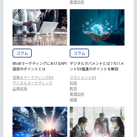
業務効率
コラム
コラム
BtoBマーケティングにおけるKPI
デジタルガバメントとは？ガバメ
設定のポイントとは
ントDX推進のポイントを解説
営業＆マーケティングDX
マネジメントDX
デジタルマーケティング
制度
企業成長
教育
業務効率
組織