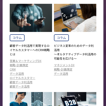
コラム
コラム
顧客データ利活用で実現するロ
ビジネス変革のためのデータ利
イヤルカスタマーへのCRM戦略
活用
とは
～オルタナティブデータ利活用の
可能性を広げる～
営業＆マーケティングDX
戦略・計画策定
マネジメントDX
CRM
戦略・計画策定
データ活用
データ活用
ロイヤルカスタマー
顧客データ利活用
顧客データ活用