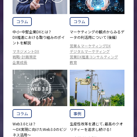
コラム
コラム
中小・中堅企業DXとは？
マーケティングの観点からみるデ
DX推進における取り組みのポイ
ータの利活用について（後編）
ントを解説
営業＆マーケティングDX
マネジメントDX
デジタルマーケティング
戦略・計画策定
営業DX推進コンサルティング
企業成長
教育
コラム
事例
Web3.0とは？
生産性改革を通じて、最高のクオ
～DX実現に向けたWeb3.0のビジ
リティーを追求し続ける！
ネス活用～