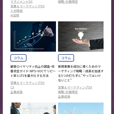
マネジメントDX
戦略・計画策定
営業＆マーケティングDX
人材育成
AI活用
コラム
コラム
顧客ロイヤリティ向上の調査・改
新規事業を成功に導くためのマ
善完全ガイド：NPS・VOCでリピー
ーケティング戦略｜成長を加速す
ト率とLTVを最大化する方法
る5つの打ち手と"やってはいけ
ないこと"
営業＆マーケティングDX
CX
営業＆マーケティングDX
企業成長
戦略・計画策定
企業成長