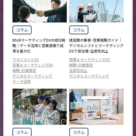
コラム
コラム
BtoBマーケティングDXの成功戦
建設業の集客・営業戦略ガイド｜
略｜データ活用と営業連携で成
デジタルシフトとマーケティング
果を最大化
DXで受注増・生産性向上
マネジメントDX
営業＆マーケティングDX
営業＆マーケティングDX
戦略・計画策定
戦略・計画策定
生産性向上
デジタルマーケティング
デジタルマーケティング
データ活用
コラム
コラム