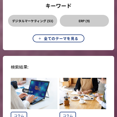
キーワード
デジタルマーケティング (
53
)
ERP (
9
)
ブランディング (
8
)
CRM (
8
)
全てのテーマを見る
SFA (
7
)
BIツール (
4
)
組織 (
11
)
企業成長 (
47
)
検索結果:
DtoC (
1
)
売上拡大 (
16
)
教育 (
19
)
データ活用 (
30
)
リスク (
4
)
プロセス・ロードマップ (
13
)
コラム
コラム