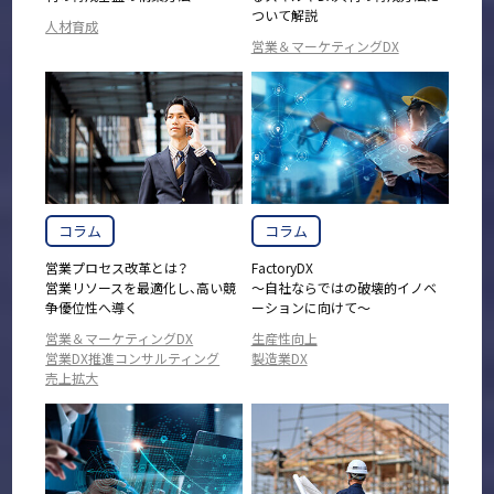
ついて解説
人材育成
営業＆マーケティングDX
コラム
コラム
営業プロセス改革とは？
FactoryDX
営業リソースを最適化し、高い競
～自社ならではの破壊的イノベ
争優位性へ導く
ーションに向けて～
営業＆マーケティングDX
生産性向上
営業DX推進コンサルティング
製造業DX
売上拡大