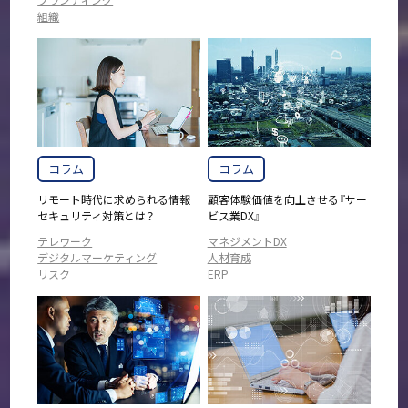
組織
コラム
コラム
リモート時代に求められる情報
顧客体験価値を向上させる『サー
セキュリティ対策とは？
ビス業DX』
テレワーク
マネジメントDX
デジタルマーケティング
人材育成
リスク
ERP