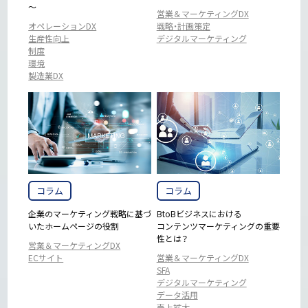
～
営業＆マーケティングDX
オペレーションDX
戦略・計画策定
生産性向上
デジタルマーケティング
制度
環境
製造業DX
コラム
コラム
企業のマーケティング戦略に基づ
BtoBビジネスにおける
いたホームページの役割
コンテンツマーケティングの重要
性とは？
営業＆マーケティングDX
ECサイト
営業＆マーケティングDX
SFA
デジタルマーケティング
データ活用
売上拡大