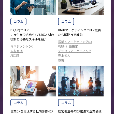
コラム
コラム
DX人材とは？
BtoBマーケティングとは？概要
いま企業で求められるDX人材の
から戦略まで解説
役割と必要なスキルを紹介
営業＆マーケティングDX
マネジメントDX
戦略・計画策定
人材育成
デジタルマーケティング
AI活用
売上拡大
市場
コラム
コラム
営業DXを実現する社内研修・DX
経営者主導のDX推進で企業価値