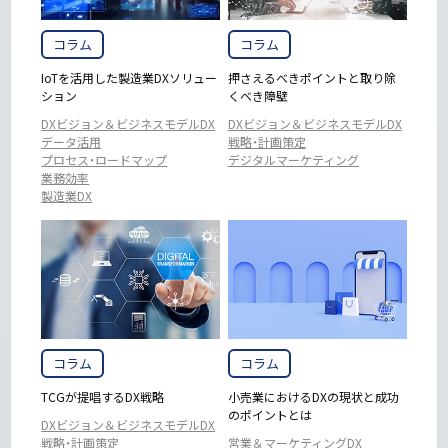
コラム
コラム
IoTを活用した製造業DXソリュー
押さえるべきポイントと取り除
ション
くべき障壁
DXビジョン＆ビジネスモデルDX
DXビジョン＆ビジネスモデルDX
データ活用
戦略・計画策定
プロセス・ロードマップ
デジタルマーケティング
業務効率
製造業DX
コラム
コラム
TCGが提唱するDX戦略
小売業におけるDXの現状と成功
のポイントとは
DXビジョン＆ビジネスモデルDX
戦略・計画策定
営業＆マーケティングDX