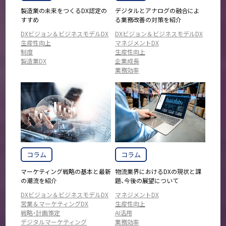
製造業の未来をつくるDX認定の
デジタルとアナログの融合によ
すすめ
る業務改善の対策を紹介
DXビジョン＆ビジネスモデルDX
DXビジョン＆ビジネスモデルDX
生産性向上
マネジメントDX
制度
生産性向上
製造業DX
企業成長
業務効率
コラム
コラム
マーケティング戦略の基本と最新
物流業界におけるDXの現状と課
の潮流を紹介
題、今後の展望について
DXビジョン＆ビジネスモデルDX
マネジメントDX
営業＆マーケティングDX
生産性向上
戦略・計画策定
AI活用
デジタルマーケティング
業務効率