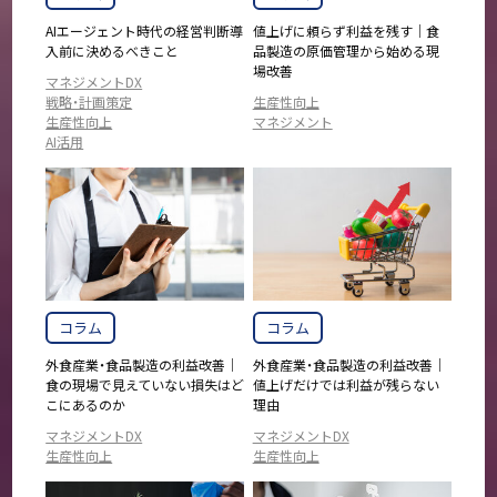
イノベーション (
5
)
市場 (
7
)
AIエージェント時代の経営判断――導
値上げに頼らず利益を残す｜食
入前に決めるべきこと
品製造の原価管理から始める現
場改善
テレワーク (
2
)
フレームワーク (
6
)
マネジメントDX
戦略・計画策定
生産性向上
生産性向上
マネジメント
RPA (
4
)
環境 (
2
)
AI活用
制度 (
5
)
CX (
6
)
サプライチェーン (
1
)
電子帳簿保存法 (
1
)
業務効率 (
18
)
製造業DX (
6
)
コラム
コラム
外食産業・食品製造の利益改善｜
外食産業・食品製造の利益改善｜
ECサイト (
1
)
AI活用 (
8
)
食の現場で見えていない損失はど
値上げだけでは利益が残らない
こにあるのか
理由
マネジメントDX
マネジメントDX
マネジメント (
1
)
生産性向上
生産性向上