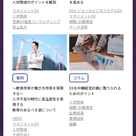
人材育成のポイントを解説
を高める
マネジメントDX
DXビジョン＆ビジネスモデルDX
人材育成
マネジメントDX
営業DX推進コンサルティング
戦略・計画策定
売上拡大
データ活用
事例
コラム
～教育改革が働き方改革を実現
DXを中期経営計画に取り入れる
する～
ためのポイント
人手不足の時代に高生産性を実
人材育成
現する
戦略・計画策定
教育のあるべき姿について
企業成長
HRDX
業務効率
マネジメントDX
組織
人材育成
生産性向上