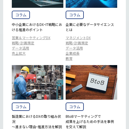
コラム
コラム
中小企業におけるDX・IT戦略にお
企業に必要なデータサイエンス
ける推進のポイント
とは
営業＆マーケティングDX
マネジメントDX
戦略・計画策定
戦略・計画策定
データ活用
データ活用
売上拡大
企業成長
教育
コラム
コラム
製造業におけるDXの取り組み状
BtoBマーケティングで
況
成果を上げるための手法を事例
～進まない理由・推進方法を解説
を交えて解説