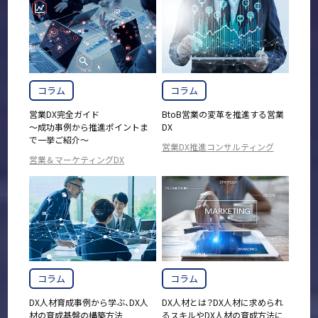
コラム
コラム
営業DX完全ガイド
BtoB営業の変革を推進する営業
～成功事例から推進ポイントま
DX
で一挙ご紹介～
営業DX推進コンサルティング
営業＆マーケティングDX
コラム
コラム
DX人材育成事例から学ぶ、DX人
DX人材とは？DX人材に求められ
材の育成基盤の構築方法
るスキルやDX人材の育成方法に