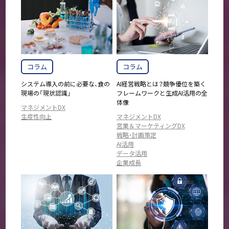
コラム
コラム
システム導入の前に必要な、食の
AI経営戦略とは？競争優位を築く
現場の「現状認識」
フレームワークと生成AI活用の全
体像
マネジメントDX
生産性向上
マネジメントDX
営業＆マーケティングDX
戦略・計画策定
AI活用
データ活用
企業成長