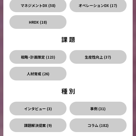
マネジメントDX (
58
)
オペレーションDX (
17
)
HRDX (
18
)
課 題
戦略・計画策定 (
123
)
生産性向上 (
37
)
人材育成 (
26
)
種 別
インタビュー (
3
)
事例 (
31
)
課題解決提案 (
9
)
コラム (
182
)