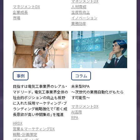
マネジメントDX
マネジメントDX
人材育成
企業成長
生産性向上
市場
イノベーション
業務効率
事例
コラム
目指すは電気工事業界のレアル・
未来型RPA
マドリード。電気工事業界全体の
～次世代の業務自動化がもたら
社会的ポジションの向上も視野
す可能性～
に入れた採用マーケティング・ブ
マネジメントDX
ランディング戦略強化で「若く成
AI活用
長意欲が高い仲間集め」を推進
RPA
HRDX
営業＆マーケティングDX
戦略・計画策定
ブランディング