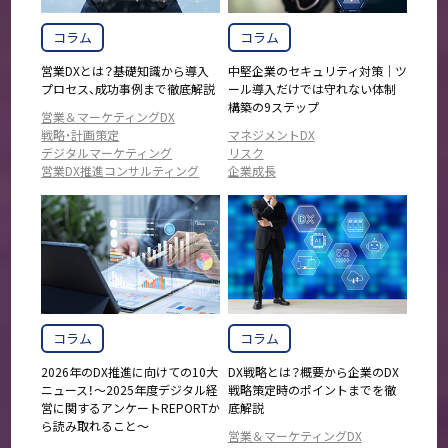
コラム
コラム
営業DXとは？基礎知識から導入
中堅企業のセキュリティ対策｜ツ
プロセス、成功事例まで徹底解説
ール導入だけでは守れない体制
構築の9ステップ
営業＆マーケティングDX
戦略・計画策定
マネジメントDX
デジタルマーケティング
リスク
営業DX推進コンサルティング
企業成長
コラム
コラム
2026年のDX推進に向けての10大
DX戦略とは？概要から企業のDX
ニュース！～2025年度デジタル経
戦略策定時のポイントまでを徹
営に関するアンケートREPORTか
底解説
ら読み取れること～
営業＆マーケティングDX