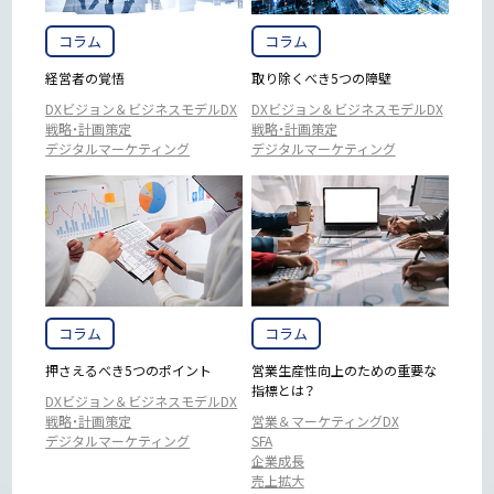
コラム
コラム
経営者の覚悟
取り除くべき5つの障壁
DXビジョン＆ビジネスモデルDX
DXビジョン＆ビジネスモデルDX
戦略・計画策定
戦略・計画策定
デジタルマーケティング
デジタルマーケティング
コラム
コラム
押さえるべき5つのポイント
営業生産性向上のための重要な
指標とは？
DXビジョン＆ビジネスモデルDX
戦略・計画策定
営業＆マーケティングDX
デジタルマーケティング
SFA
企業成長
売上拡大