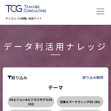
デジタル・DX戦略・実装サイト
データ利活用ナレッジ
絞り込み
絞り込み解除
テーマ
DXビジョン&
ビジネスモデルDX
営業＆マーケティングDX (
63
)
(
62
)