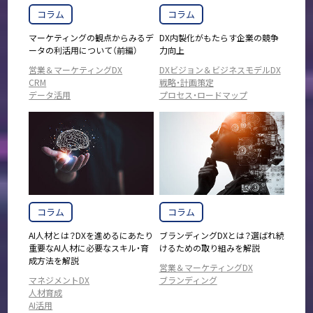
コラム
コラム
マーケティングの観点からみるデ
DX内製化がもたらす企業の競争
ータの利活用について（前編）
力向上
営業＆マーケティングDX
DXビジョン＆ビジネスモデルDX
CRM
戦略・計画策定
データ活用
プロセス・ロードマップ
コラム
コラム
AI人材とは？DXを進めるにあたり
ブランディングDXとは？選ばれ続
重要なAI人材に必要なスキル・育
けるための取り組みを解説
成方法を解説
営業＆マーケティングDX
マネジメントDX
ブランディング
人材育成
AI活用