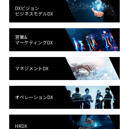
DXビジョン
ビジネスモデルDX
営業&
マーケティングDX
マネジメントDX
オペレーションDX
HRDX