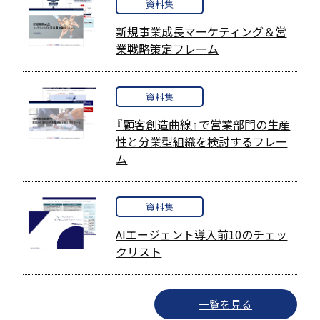
資料集
新規事業成長マーケティング＆営
業戦略策定フレーム
資料集
『顧客創造曲線』で営業部門の生産
性と分業型組織を検討するフレー
ム
資料集
AIエージェント導入前10のチェッ
クリスト
一覧を見る