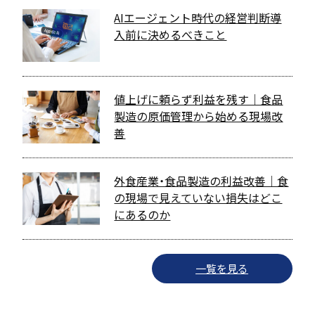
AIエージェント時代の経営判断――導
入前に決めるべきこと
値上げに頼らず利益を残す｜食品
製造の原価管理から始める現場改
善
外食産業・食品製造の利益改善｜食
の現場で見えていない損失はどこ
にあるのか
一覧を見る