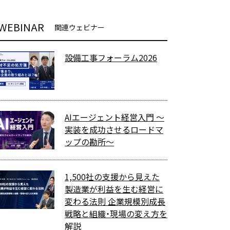
WEBINAR
関連ウェビナー
設備工事フォーラム2026
AIエージェント経営入門 〜
実装を成功させるロードマ
ップの勘所〜
1,500社の支援から見えた
製造業が利益を生む経営に
変わる法則 企業規模別成長
戦略と組織・現場の変え方を
解説