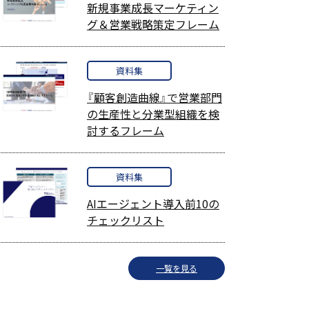
新規事業成長マーケティン
グ＆営業戦略策定フレーム
資料集
『顧客創造曲線』で営業部門
の生産性と分業型組織を検
討するフレーム
資料集
AIエージェント導入前10の
チェックリスト
一覧を見る