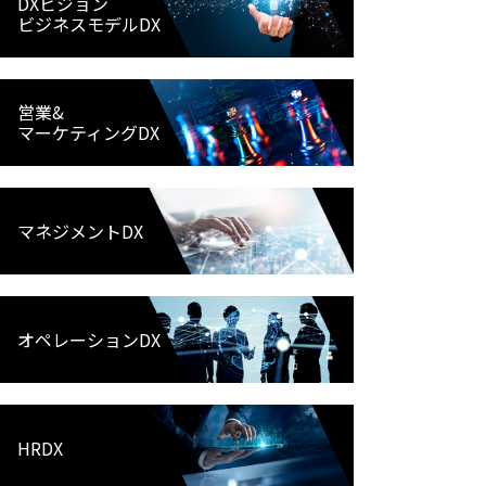
DXビジョン
ビジネスモデルDX
営業&
マーケティングDX
マネジメントDX
オペレーションDX
HRDX