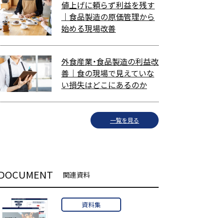
値上げに頼らず利益を残す
｜食品製造の原価管理から
始める現場改善
外食産業・食品製造の利益改
善｜食の現場で見えていな
い損失はどこにあるのか
一覧を見る
DOCUMENT
関連資料
資料集