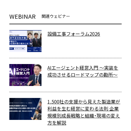
WEBINAR
関連ウェビナー
設備工事フォーラム2026
AIエージェント経営入門 〜実装を
成功させるロードマップの勘所〜
1,500社の支援から見えた製造業が
利益を生む経営に変わる法則 企業
規模別成長戦略と組織・現場の変え
方を解説