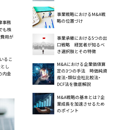
事業戦略におけるM&A戦
略の位置づけ
律事務
でも株
途費用が
事業承継における5つの出
口戦略 経営者が知るべ
き選択肢とその特徴
いるこ
M&Aにおける企業価値算
金とし
定の3つの手法 時価純資
の内金
産法・類似会社比較法・
DCF法を徹底解説
M&A戦略の基本とは？企
業成長を加速させるため
のポイント