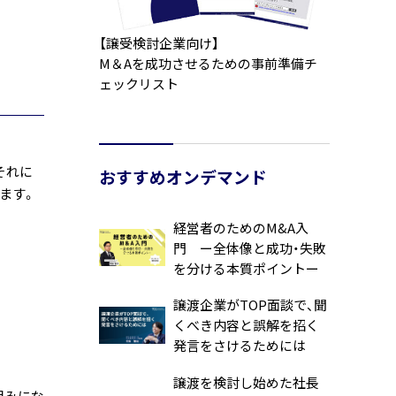
【譲受検討企業向け】
M＆Aを成功させるための事前準備チ
ェックリスト
それに
おすすめオンデマンド
ます。
経営者のためのM&A入
門 ー全体像と成功・失敗
を分ける本質ポイントー
譲渡企業がTOP面談で、聞
くべき内容と誤解を招く
発言をさけるためには
譲渡を検討し始めた社長
組みにな