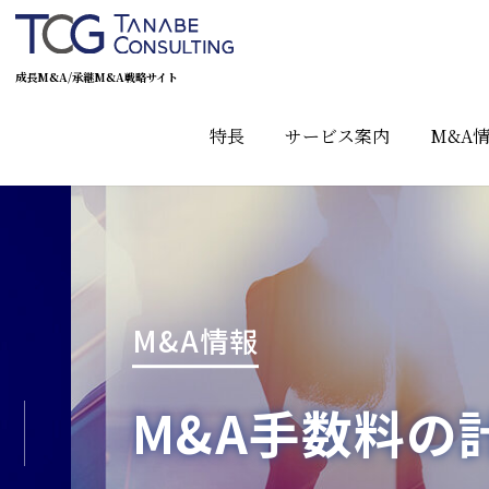
成長M&A/承継M&A戦略サイト
特長
サービス案内
M&A
M&A情報
M&A手数料の