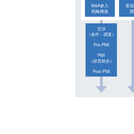
M&A参入
新規
戦略構築
開
交渉
（条件・調査）
Pre-PMI
PMI
（経営統合）
Post-PMI