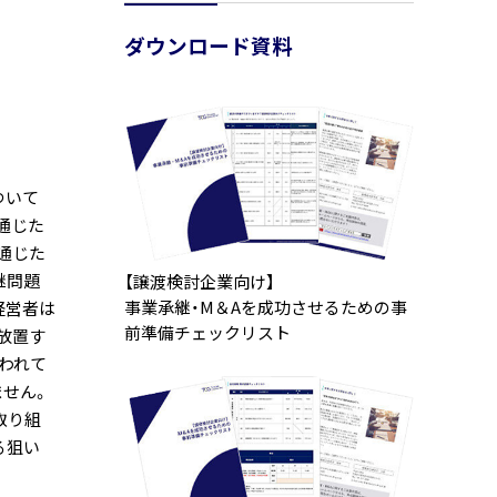
ダウンロード資料
ついて
を通じた
を通じた
継問題
【譲渡検討企業向け】
事業承継・M＆Aを成功させるための事
経営者は
前準備チェックリスト
放置す
言われて
ません。
取り組
る狙い