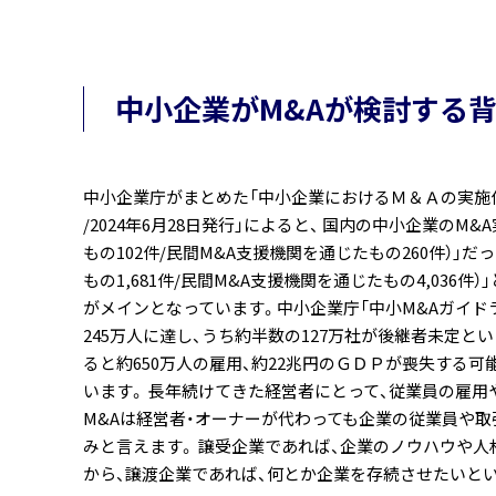
中小企業がM&Aが検討する
中小企業庁がまとめた「中小企業におけるＭ＆Ａの実施件
/2024年6月28日発行」によると、 国内の中小企業のM
もの102件/民間M&A支援機関を通じたもの260件）」だ
もの1,681件/民間M&A支援機関を通じたもの4,036
がメインとなっています。中小企業庁「中小M&Aガイドライ
245万人に達し、うち約半数の127万社が後継者未定と
ると約650万人の雇用、約22兆円のＧＤＰが喪失する可
います。 長年続けてきた経営者にとって、従業員の雇
M&Aは経営者・オーナーが代わっても企業の従業員や取
みと言えます。 譲受企業であれば、企業のノウハウや人
から、譲渡企業であれば、何とか企業を存続させたいとい