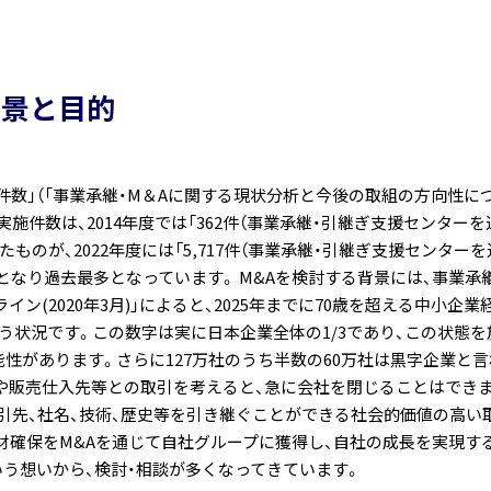
背景と目的
数」（「事業承継・M＆Aに関する現状分析と今後の取組の方向性に
&A実施件数は、2014年度では「362件（事業承継・引継ぎ支援センター
ったものが、2022年度には「5,717件（事業承継・引継ぎ支援センター
件）」となり過去最多となっています。 M&Aを検討する背景には、事業承
ン(2020年3月)」によると、2025年までに70歳を超える中小企業
いう状況です。この数字は実に日本企業全体の1/3であり、この状態を
能性があります。さらに127万社のうち半数の60万社は黒字企業と
用や販売仕入先等との取引を考えると、急に会社を閉じることはでき
引先、社名、技術、歴史等を引き継ぐことができる社会的価値の高い
材確保をM&Aを通じて自社グループに獲得し、自社の成長を実現す
う想いから、検討・相談が多くなってきています。