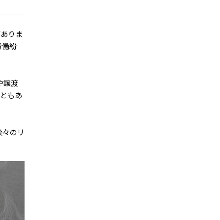
がありま
労働紛
や譲渡
こともあ
後々のリ