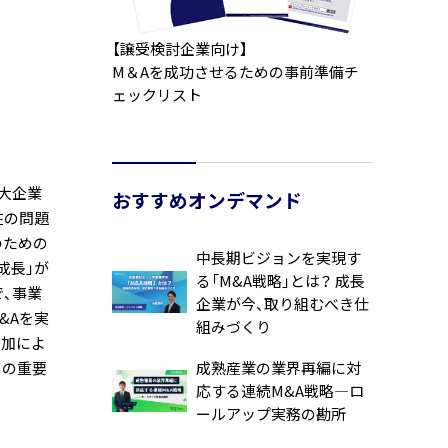
【譲受検討企業向け】
M＆Aを成功させるための事前準備チ
ェックリスト
大企業
おすすめオンデマンド
在の問題
のための
中長期ビジョンを実現す
成長」が
る「M&A戦略」とは？ 成長
、事業
企業が今、取り組むべき仕
&Aを実
組みづくり
増加によ
めの重要
成熟産業の業界再編に対
応する連続M&A戦略―ロ
ールアップ実務の勘所