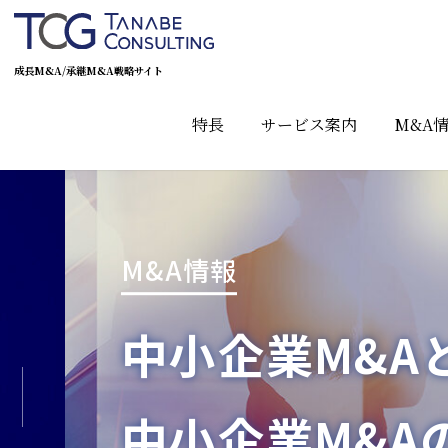
成長M&A/承継M&A戦略サイト
特長
サービス案内
M&A
M&A情報
中小企業M&A
中小企業M&A