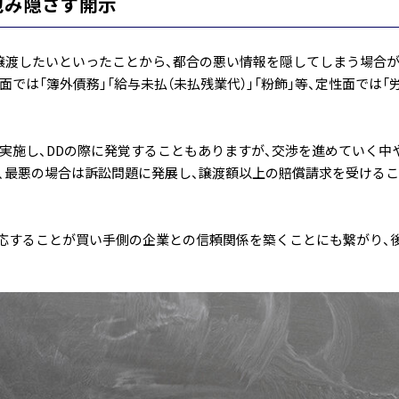
包み隠さず開示
く譲渡したいといったことから、都合の悪い情報を隠してしまう場合
では「簿外債務」「給与未払（未払残業代）」「粉飾」等、定性面では「
を実施し、DDの際に発覚することもありますが、交渉を進めていく中
、最悪の場合は訴訟問題に発展し、譲渡額以上の賠償請求を受ける
応することが買い手側の企業との信頼関係を築くことにも繋がり、