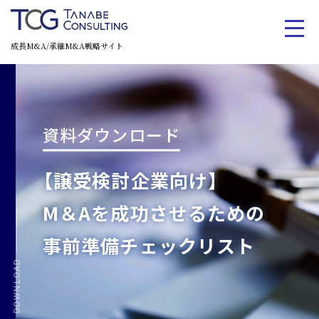
成長M&A/承継M&A戦略サイト
資料ダウンロード
【譲受検討企業向け】
M＆Aを成功させるための
事前準備チェックリスト