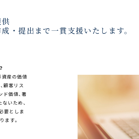
提供
作成・提出まで一貫支援いたします。
？
形資産の価値
、顧客リス
ンド価値、著
たないため、
必要としま
なります。