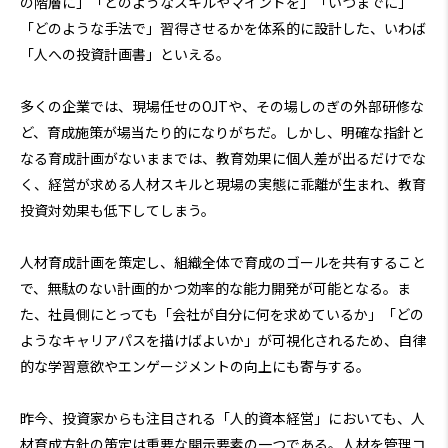
の階層に」「どのようなスキルやマインドを」「いつまでに」
「どのような手法で」習得させるかを体系的に設計した、いわば
「人への投資計画書」といえる。
多くの企業では、現場任せのOJTや、その場しのぎの外部研修な
ど、育成施策が場当たり的になりがちだ。しかし、明確な指針と
なる育成計画がないままでは、教育効果に個人差が出るだけでな
く、経営が求める人材スキルと現場の実態に乖離が生まれ、教育
投資対効果も低下してしまう。
人材育成計画を策定し、組織全体で育成のゴールを共有すること
で、無駄のない計画的かつ効率的な能力開発が可能となる。ま
た、社員側にとっても「会社が自分に何を求めているか」「どの
ようなキャリアパスを描けばよいか」が可視化されるため、自律
的な学習意欲やエンゲージメントの向上にも寄与する。
昨今、投資家からも注目される「人的資本経営」においても、人
材育成方針の策定は重要な開示要素の一つである。人材を管理コ