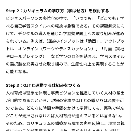
Step.2：カリキュラムの学び方（学ばせ方）を検討する
ビジネスパーソンの多忙化の中で、「いつでも」「どこでも」学
べる自己学習スタイルへの転換は急務である。その課題解決に向
けて、デジタルの導入を通じた学習効果向上への取り組みが進め
られている。例えば、知識のインプットは「動画」、アウトプッ
トは「オンライン（ワークやディスカッション）」「対面（実地
やロールプレイング）」など学びの目的を踏まえ、学習スタイル
の選択肢を充実させた取り組みで、生産性向上を実現することが
可能となる。
Step.3：OJTと連動する仕組みをつくる
人材育成は理念を体現し事業ビジョンを推進していく人材の輩出
が目的であることから、現場の実務やOJTとの繋がりは必要不可
欠である。どんなに時間や手間をかけて学習しても、実務で学ん
だことが発揮されなければ人材育成が進んでいるとは言えない。
そのため、カリキュラムの構築から現場の声を反映し、現場の視
点に立つことが重要である。また、育成カリキュラムとは別に