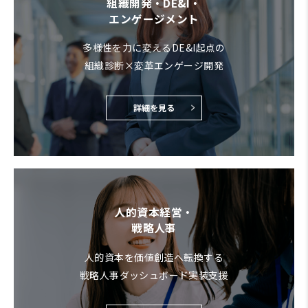
組織開発・DE&I・
エンゲージメント
多様性を力に変えるDE&I起点の
組織診断×変革エンゲージ開発
詳細を見る
人的資本経営・
戦略人事
人的資本を価値創造へ転換する
戦略人事ダッシュボード実装支援