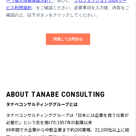
A
B
O
U
T
T
A
N
A
B
E
C
O
N
S
U
L
T
I
N
G
タナベコンサルティンググループとは
タナベコンサルティンググループは「日本には企業を救う仕事が
必要だ」という志を掲げた1957年の創業以来
69
年間で大企業から中堅企業まで約200業種、22,100社以上に経