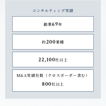
コンサルティング実績
69
創業
年
200
約
業種
22,100
社以上
M&A実績社数（クロスボーダー含む）
800
社以上