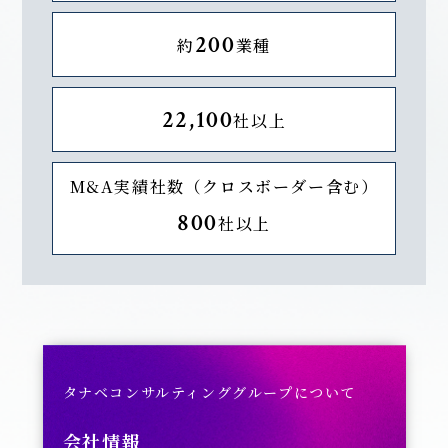
200
約
業種
22,100
社以上
M&A実績社数（クロスボーダー含む）
800
社以上
タナベコンサルティンググループについて
会社情報