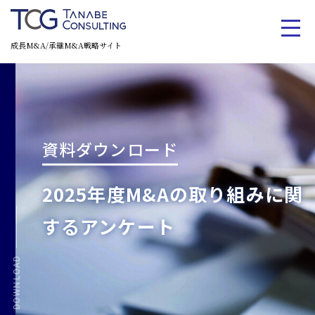
成長M&A/承継M&A戦略サイト
資料ダウンロード
2025年度M&Aの取り組みに関
するアンケート