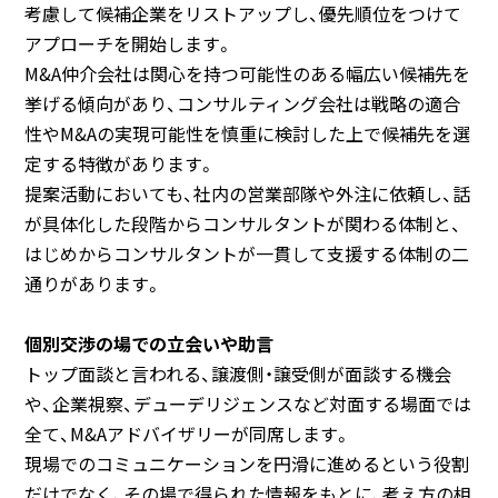
考慮して候補企業をリストアップし、優先順位をつけて
アプローチを開始します。
M&A仲介会社は関心を持つ可能性のある幅広い候補先を
挙げる傾向があり、コンサルティング会社は戦略の適合
性やM&Aの実現可能性を慎重に検討した上で候補先を選
定する特徴があります。
提案活動においても、社内の営業部隊や外注に依頼し、話
が具体化した段階からコンサルタントが関わる体制と、
はじめからコンサルタントが一貫して支援する体制の二
通りがあります。
個別交渉の場での立会いや助言
トップ面談と言われる、譲渡側・譲受側が面談する機会
や、企業視察、デューデリジェンスなど対面する場面では
全て、M&Aアドバイザリーが同席します。
現場でのコミュニケーションを円滑に進めるという役割
だけでなく、その場で得られた情報をもとに、考え方の相