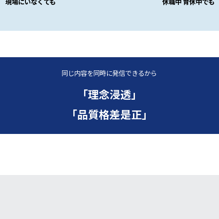
現場にいなくても
休職中 育休中でも
同じ内容を同時に発信できるから
「理念浸透」
「品質格差是正」