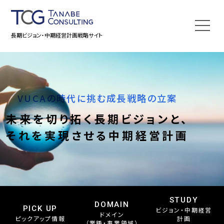
長期ビジョン・中期経営計画戦略サイト
VUCAの時代に挑む成長戦略の立案
未来を切り拓く長期ビジョンと、
それを実現させる中期経営計画
STUDY
DOMAIN
PICK UP
ビジョン・中期経営
ドメイン
ピックアップ情報
計画
（業種・事業領域）