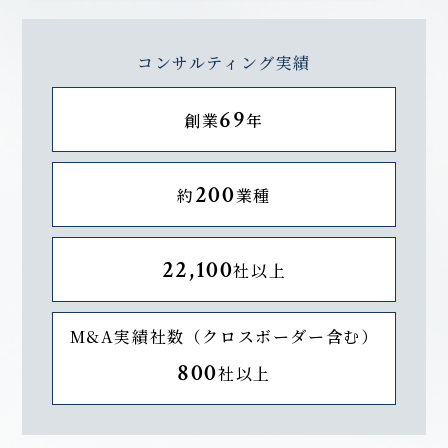
コンサルティング実績
69
創業
年
200
約
業種
22,100
社以上
M&A実績社数（クロスボーダー含む）
800
社以上