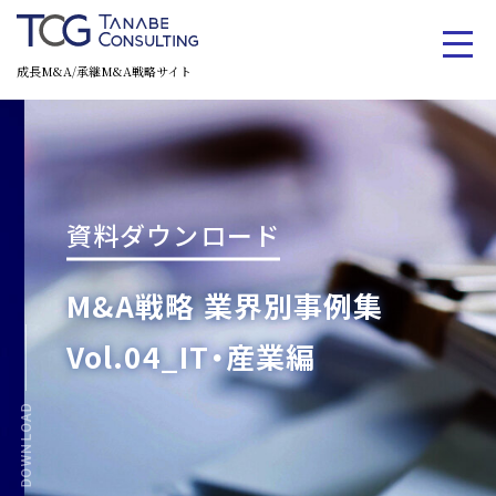
成長M&A/承継M&A戦略サイト
資料ダウンロード
M&A戦略 業界別事例集
Vol.04_IT・産業編