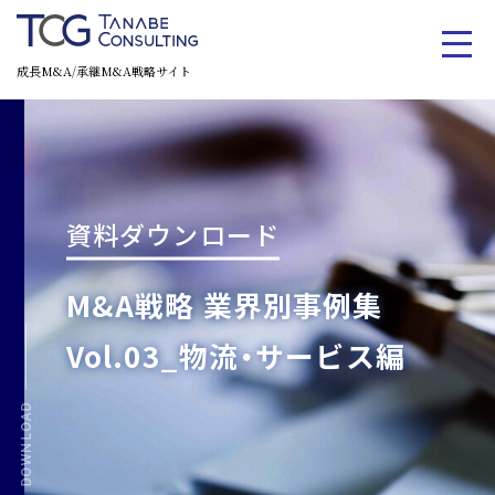
成長M&A/承継M&A戦略サイト
資料ダウンロード
M&A戦略 業界別事例集
Vol.03_物流・サービス編