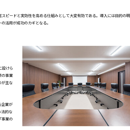
営スピードと実効性を高める仕組みとして大変有効である。導入には目的の明
トの活用が成功のカギとなる。
に設けら
際の事業
のが主な
各企業が
う法的な
「事業の