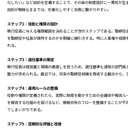
化したい」など目的を定義することで、その後の制度設計に一貫性が生
目的が曖昧なままでは、形骸化しやすく失敗に繋がりやすい。
ステップ2：役割と権限の設計
執行役員に与える権限範囲を決めることが次のステップである。取締役
を取締役や社長が保持するのかを明確に線引きする。特に人事権や投資
れる。
ステップ3：選任基準の策定
執行役員は経営層と現場の橋渡しを担うため、選任基準も通常の部門長
整力が求められる。最近では、将来の取締役候補を育成する観点から、
ステップ4：運用ルールの整備
役割や権限が定義されたら、実際に制度を動かすための会議体や報告ル
を報告する仕組みを設けるなど、情報共有のフローを整備することが不
てしまいがちである。
ステップ5：定期的な評価と改善