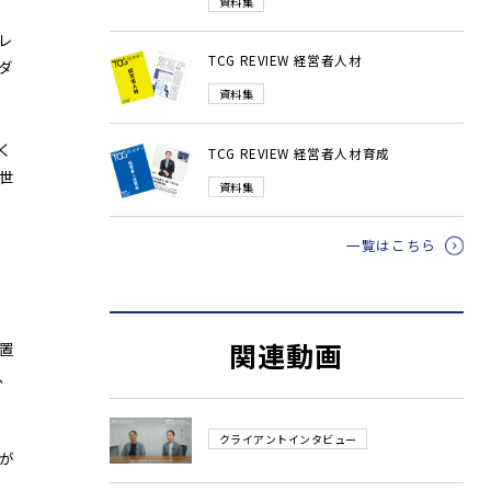
資料集
レ
TCG REVIEW 経営者人材
ダ
資料集
く
TCG REVIEW 経営者人材育成
世
資料集
一覧はこちら
関連動画
置
、
クライアントインタビュー
が