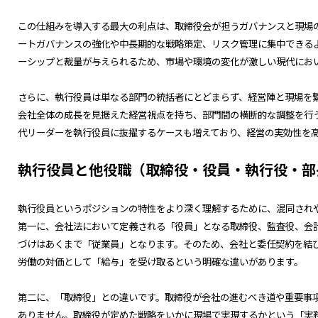
この仕組みを導入する最大の利点は、取締役会が担うガバナンスと現場
ートガバナンスの強化や中長期的な戦略策定、リスク管理に集中できる
ーシップと裁量が与えられるため、市場や環境の変化が激しい現代にお
さらに、執行役員は単なる部門の統括者にとどまらず、経営陣と現場を
会社全体の成長を見据えた経営視点を持ち、部門間の横断的な調整を行
代リーダーを執行役員に抜擢するケースも増えており、経営の実効性を
執行役員と他役職（取締役・役員・執行役・部
執行役員というポジションの特性をより深く理解するために、混同され
第一に、会社法において定義される「役員」となる取締役、監査役、会
づけはあくまで「従業員」となります。そのため、会社と委任契約を結
労働の対価として「給与」を受け取るという明確な違いがあります。
第二に、「取締役」との違いです。取締役が会社の進むべき道や重要事
ありません。取締役が定めた戦略をいかに現場で実現するかという「実