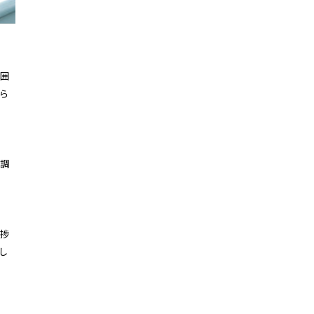
囲
ら
調
捗
し