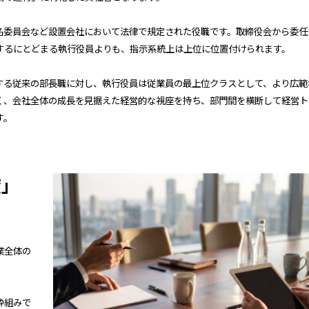
名委員会など設置会社において法律で規定された役職です。取締役会から委任
するにとどまる執行役員よりも、指示系統上は上位に位置付けられます。
する従来の部長職に対し、執行役員は従業員の最上位クラスとして、より広範
く、会社全体の成長を見据えた経営的な視座を持ち、部門間を横断して経営ト
す。
度」
業全体の
枠組みで