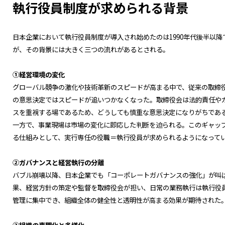
執行役員制度が求められる背景
日本企業において執行役員制度が導入され始めたのは1990年代後半以降
が、その背景には大きく三つの流れがあるとされる。
①経営環境の変化
グローバル競争の激化や技術革新のスピードが高まる中で、従来の取締
の意思決定ではスピードが追いつかなくなった。取締役会は法的責任や
スを重視する場であるため、どうしても慎重な意思決定になりがちであ
一方で、事業現場は市場の変化に即応した判断を迫られる。このギャッ
る仕組みとして、実行専任の役職＝執行役員が求められるようになって
②ガバナンスと経営執行の分離
バブル崩壊以降、日本企業でも「コーポレートガバナンスの強化」が叫
果、経営方針の策定や監督を取締役会が担い、日常の業務執行は執行役
管理に集中でき、組織全体の健全性と透明性が高まる効果が期待された
③組織の専門化と多様化