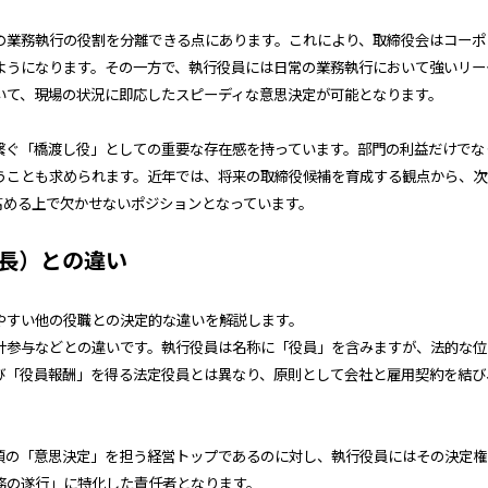
の業務執行の役割を分離できる点にあります。これにより、取締役会はコーポ
ようになります。その一方で、執行役員には日常の業務執行において強いリー
いて、現場の状況に即応したスピーディな意思決定が可能となります。
繋ぐ「橋渡し役」としての重要な存在感を持っています。部門の利益だけでな
うことも求められます。近年では、将来の取締役候補を育成する観点から、次
高める上で欠かせないポジションとなっています。
長）との違い
やすい他の役職との決定的な違いを解説します。
計参与などとの違いです。執行役員は名称に「役員」を含みますが、法的な位
び「役員報酬」を得る法定役員とは異なり、原則として会社と雇用契約を結び
項の「意思決定」を担う経営トップであるのに対し、執行役員にはその決定権
務の遂行」に特化した責任者となります。