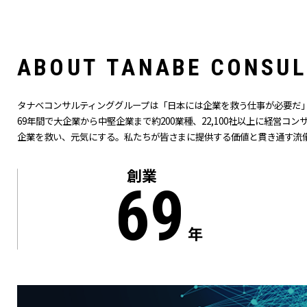
A
B
O
U
T
T
A
N
A
B
E
C
O
N
S
U
L
タナベコンサルティンググループは「日本には企業を救う仕事が必要だ」
69
年間で大企業から中堅企業まで約200業種、22,100社以上に経営コ
企業を救い、元気にする。私たちが皆さまに提供する価値と貫き通す流
創業
69
年