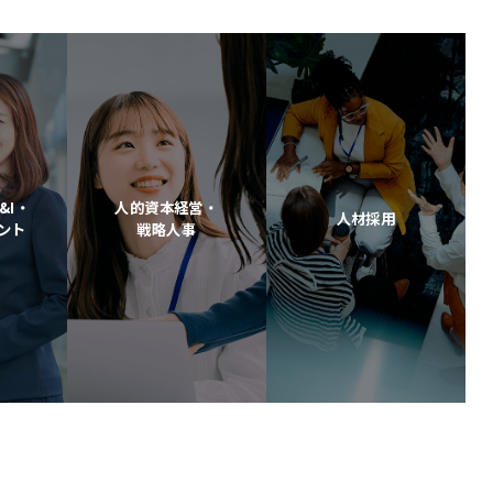
&I・
人的資本経営・
人材採用
ント
戦略人事