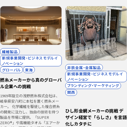
繊維製品
新規事業開発・ビジネスモデルイ
ノベーション
非鉄金属・金属製品
グローバル
東海
新規事業開発・ビジネスモデルイ
ノベーション
撚糸メーカーから真のグローバ
ブランディング・マーケティング
ル企業への挑戦
関西
1969年設立の浅野撚糸株式会社は、
岐阜県安八町に本社を置く撚糸メー
カー。 化学繊維を駆使した複合撚糸
ひし形金網メーカーの挑戦 デ
の開発に注力し、独自の技術を持つ
ザイン経営で「らしさ」を言語
製品を市場に提供。「SUPER
ZERO®」や高機能タオル「エアーか
化しカタチに