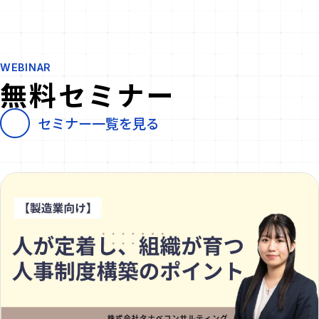
WEBINAR
無料セミナー
セミナー一覧を見る
M&A戦略 業界別事例集Vol.02_食品・製
造編
食品・製造・卸売業界のM&A成功事例をまとめた資
料です。既存事業の強化、新領域への進出、事業承
継問題の解決など、M&Aを成長エンジンとして活用
し、企業価値向上を実現した8社の事例を掲載。業界
再編期を生き抜くヒントが満載です。