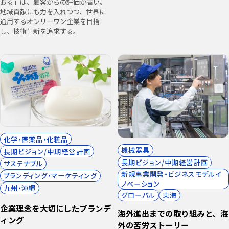
おる」は、顧客からの評価が高い。
地域貢献にも力を入れつつ、世界に
通用するオンリーワン企業を目指
し、技術革新を追求する。
化学・医薬品・化粧品
機械器具
長期ビジョン/中期経営計画
長期ビジョン/中期経営計画
サステナブル
新規事業開発・ビジネスモデルイ
ブランディング・マーケティング
ノベーション
九州・沖縄
グローバル
東海
企業理念を大切にしたブランデ
海外進出までの取り組みと、海
ィング
外の苦労ストーリー