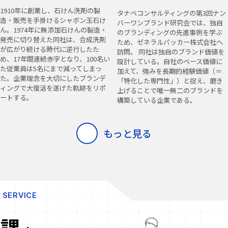
1910年に創業し、石けん洗剤の製
タナベコンサルティングの第3回ナン
造・販売を手掛けるシャボン玉石け
バーワンブランド研究会では、独自
ん。1974年に無添加石けんの製造・
のブランディングの先進事例を学ぶ
発売に切り替えた同社は、合成洗剤
ため、ゼネラルパッカー株式会社へ
が広がり続ける時代に逆行したた
訪問。 同社は独自のブランド価値を
め、17年間連続赤字となり、100名い
設計している。自社のベース価値に
た従業員は5名にまで減ってしまっ
加えて、強みを長期的経験価値（＝
た。企業理念を大切にしたブランデ
「特化した専門性」）と捉え、磨き
ィングで大復活を遂げた軌跡をリポ
上げることで唯一無二のブランドを
ートする。
構築している企業である。
もっと見る
SERVICE