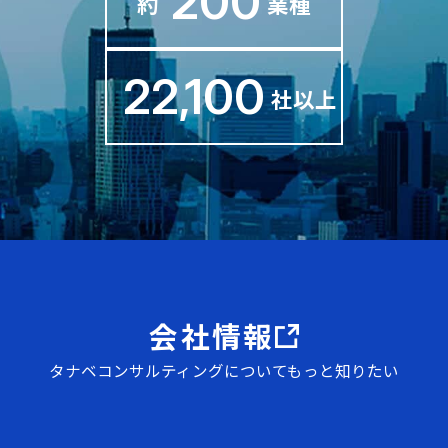
200
約
業種
22,100
社以上
地政学リスク時代の製造基盤強化対応チ
ェックリスト
地政学リスクは、製造業のあらゆる企業規模に影響
を及ぼしています。サプライチェーン・AI活用・人
会社情報
材・技術流出など、6つの視点で、自社の製造基盤を
タナベコンサルティングについてもっと知りたい
総点検できます。