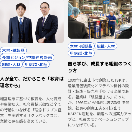
木材・紙製品
組織・人材
木材・紙製品
甲信越・北陸
長期ビジョン/中期経営計画
自ら学び、成長する組織のつく
組織・人材
甲信越・北陸
り方
人が全て、だからこそ「教育は
1939年に富山市で創業したTSKは、
理念から」
産業用包装資材とマテハン機器の設
計・製造・販売を手掛ける企業であ
る。祖業は「紙袋屋さん」だった
経営理念に基づく教育を、人材育成
が、1993年から物流包装の設計を開
や事業拡大、社会貢献活動など全て
始。社員の創意工夫を引き出す
の行動につなげる「理念ドリブン経
KAIZEN活動を、顧客への提案力アッ
営」を実践するサクラパックスは、
プと、社員のモチベーションアップ
業績と存在感を高めている。
につなげている。