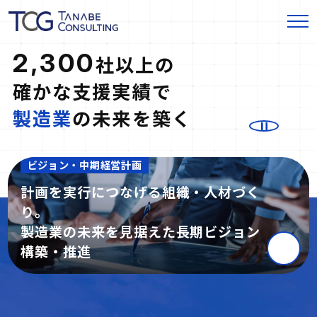
2
,
3
0
0
社
以
上
の
確
か
な
支
援
実
績
で
製
造
業
の
未
来
を
築
く
ビジョン・中期経営計画
計画を実行につなげる組織・人材づく
り。
製造業の未来を見据えた長期ビジョン
構築・推進