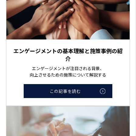
エンゲージメントの基本理解と施策事例の紹
介
エンゲージメントが注目される背景、
向上させるための施策について解説する
この記事を読む