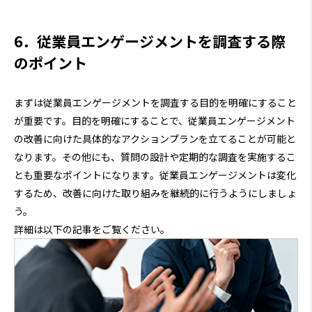
6．従業員エンゲージメントを調査する際
のポイント
まずは従業員エンゲージメントを調査する目的を明確にすること
が重要です。目的を明確にすることで、従業員エンゲージメント
の改善に向けた具体的なアクションプランを立てることが可能と
なります。その他にも、質問の設計や定期的な調査を実施するこ
とも重要なポイントになります。従業員エンゲージメントは変化
するため、改善に向けた取り組みを継続的に行うようにしましょ
う。
詳細は以下の記事をご覧ください。