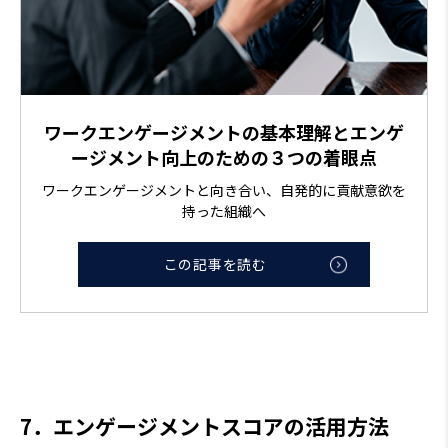
ワークエンゲージメントの基本理解と
エンゲ
ージメント向上のための３つの着眼点
ワークエンゲージメントと向き合い、自発的に貢献意欲を
持った組織へ
この記事を読む
7．エンゲージメントスコアの活用方法