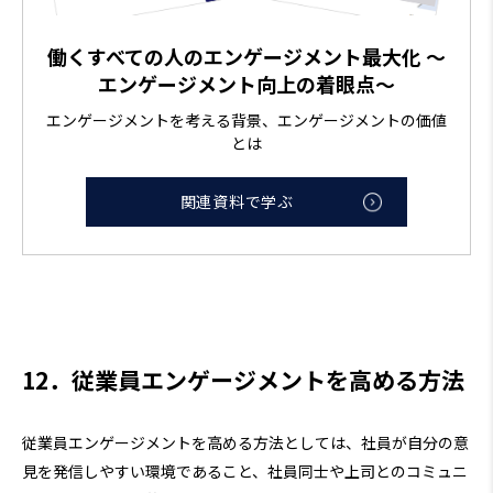
働くすべての人のエンゲージメント最大化
～
エンゲージメント向上の着眼点～
エンゲージメントを考える背景、エンゲージメントの価値
とは
関連資料で学ぶ
12．従業員エンゲージメントを高める方法
従業員エンゲージメントを高める方法としては、社員が自分の意
見を発信しやすい環境であること、社員同士や上司とのコミュニ