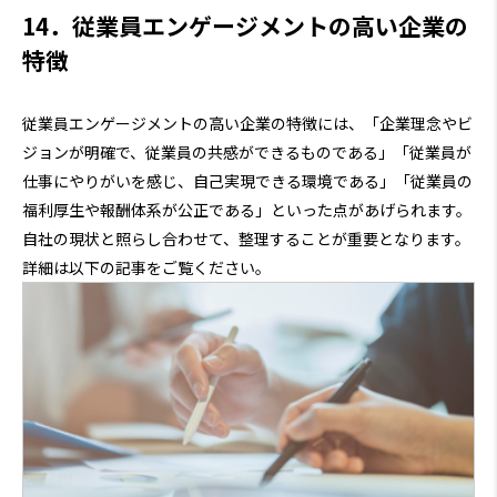
14．従業員エンゲージメントの高い企業の
特徴
従業員エンゲージメントの高い企業の特徴には、「企業理念やビ
ジョンが明確で、従業員の共感ができるものである」「従業員が
仕事にやりがいを感じ、自己実現できる環境である」「従業員の
福利厚生や報酬体系が公正である」といった点があげられます。
自社の現状と照らし合わせて、整理することが重要となります。
詳細は以下の記事をご覧ください。