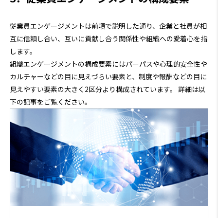
従業員エンゲージメントは前項で説明した通り、企業と社員が相
互に信頼し合い、互いに貢献し合う関係性や組織への愛着心を指
します。
組織エンゲージメントの構成要素にはパーパスや心理的安全性や
カルチャーなどの目に見えづらい要素と、制度や報酬などの目に
見えやすい要素の大きく2区分より構成されています。 詳細は以
下の記事をご覧ください。