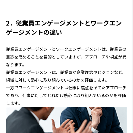
2．従業員エンゲージメントとワークエン
ゲージメントの違い
従業員エンゲージメントとワークエンゲージメントは、従業員の
意欲を高めることを目的としていますが、アプローチや視点が異
なります。
従業員エンゲージメントは、従業員が企業理念やビジョンなど、
組織に対して熱心に取り組んでいるのかを評価します。
一方でワークエンゲージメントは仕事に焦点をあてたアプローチ
であり、仕事に対してどれだけ熱心に取り組んでいるのかを評価
します。