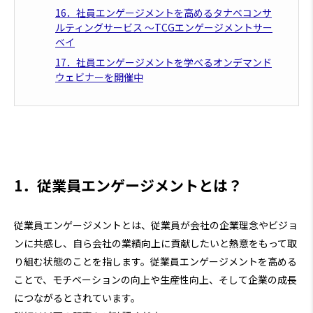
16．社員エンゲージメントを高めるタナベコンサ
ルティングサービス ～TCGエンゲージメントサー
ベイ
17．社員エンゲージメントを学べるオンデマンド
ウェビナーを開催中
1．従業員エンゲージメントとは？
従業員エンゲージメントとは、従業員が会社の企業理念やビジョ
ンに共感し、自ら会社の業績向上に貢献したいと熱意をもって取
り組む状態のことを指します。従業員エンゲージメントを高める
ことで、モチベーションの向上や生産性向上、そして企業の成長
につながるとされています。