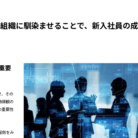
に組織に馴染ませることで、新入社員の成
重要
せ、その
価値観の
の重要性
面倒をみ