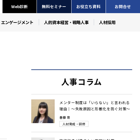
Web診断
無料セミナー
お役立ち資料
お問合せ
・エンゲージメント
人的資本経営・戦略人事
人材採用
人事コラム
メンター制度は「いらない」と言われる
理由｜～失敗原因と形骸化を防ぐ対策～
春藤 育
人材育成・研修