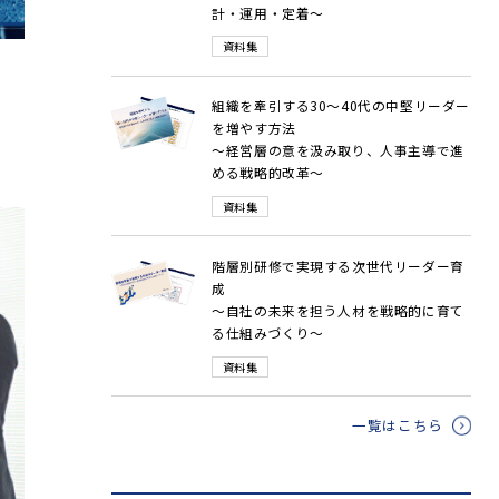
計・運用・定着～
資料集
組織を牽引する30～40代の中堅リーダー
を増やす方法
～経営層の意を汲み取り、人事主導で進
める戦略的改革～
資料集
階層別研修で実現する次世代リーダー育
成
～自社の未来を担う人材を戦略的に育て
る仕組みづくり～
資料集
一覧はこちら