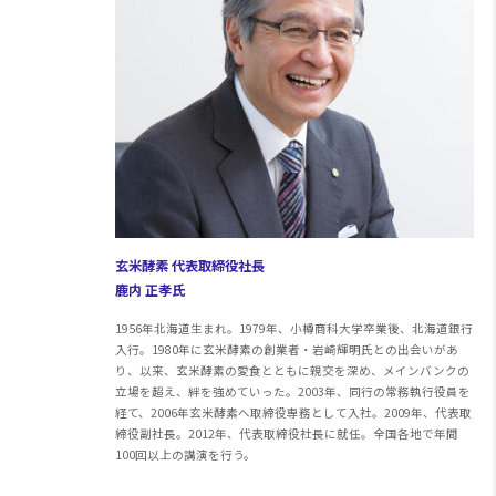
玄米酵素 代表取締役社長
鹿内 正孝氏
1956年北海道生まれ。1979年、小樽商科大学卒業後、北海道銀行
入行。1980年に玄米酵素の創業者・岩崎輝明氏との出会いがあ
り、以来、玄米酵素の愛食とともに親交を深め、メインバンクの
立場を超え、絆を強めていった。2003年、同行の常務執行役員を
経て、2006年玄米酵素へ取締役専務として入社。2009年、代表取
締役副社長。2012年、代表取締役社長に就任。全国各地で年間
100回以上の講演を行う。