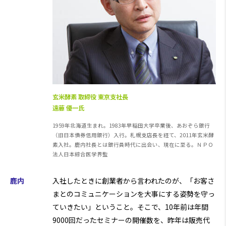
玄米酵素 取締役 東京支社長
遠藤 優一氏
1959年北海道生まれ。1983年早稲田大学卒業後、あおぞら銀行
（旧日本債券信用銀行）入行。札幌支店長を経て、2011年玄米酵
素入社。鹿内社長とは銀行員時代に出会い、現在に至る。ＮＰＯ
法人日本綜合医学界監
鹿内
入社したときに創業者から言われたのが、「お客さ
まとのコミュニケーションを大事にする姿勢を守っ
ていきたい」ということ。そこで、10年前は年間
9000回だったセミナーの開催数を、昨年は販売代