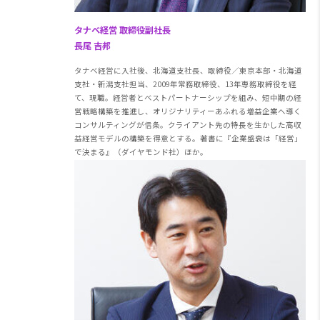
タナベ経営 取締役副社長
長尾 吉邦
タナベ経営に入社後、北海道支社長、取締役／東京本部・北海道
支社・新潟支社担当、2009年常務取締役、13年専務取締役を経
て、現職。経営者とベストパートナーシップを組み、短中期の経
営戦略構築を推進し、オリジナリティーあふれる増益企業へ導く
コンサルティングが信条。クライアント先の特長を生かした高収
益経営モデルの構築を得意とする。著書に『企業盛衰は「経営」
で決まる』（ダイヤモンド社）ほか。