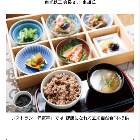
東光鉄工 会長 虻川 東雄氏
レストラン「元氣亭」では"健康になれる玄米自然食"を提供