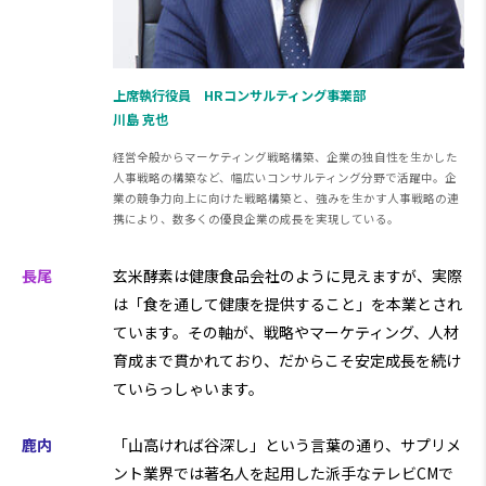
上席執行役員 HRコンサルティング事業部
川島 克也
経営全般からマーケティング戦略構築、企業の独自性を生かした
人事戦略の構築など、幅広いコンサルティング分野で活躍中。企
業の競争力向上に向けた戦略構築と、強みを生かす人事戦略の連
携により、数多くの優良企業の成長を実現している。
長尾
玄米酵素は健康食品会社のように見えますが、実際
は「食を通して健康を提供すること」を本業とされ
ています。その軸が、戦略やマーケティング、人材
育成まで貫かれており、だからこそ安定成長を続け
ていらっしゃいます。
鹿内
「山高ければ谷深し」という言葉の通り、サプリメ
ント業界では著名人を起用した派手なテレビCMで