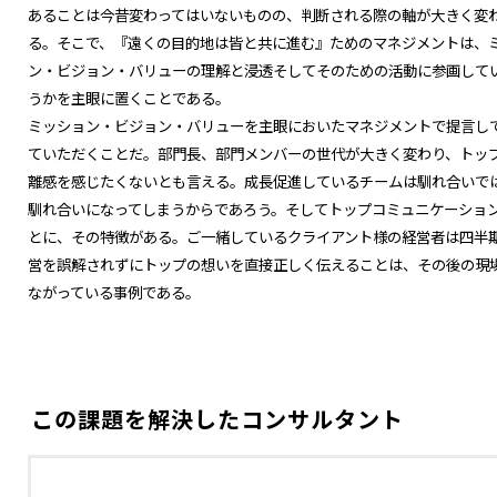
あることは今昔変わってはいないものの、判断される際の軸が大きく変
る。そこで、『遠くの目的地は皆と共に進む』ためのマネジメントは、
ン・ビジョン・バリューの理解と浸透そしてそのための活動に参画して
うかを主眼に置くことである。
ミッション・ビジョン・バリューを主眼においたマネジメントで提言し
ていただくことだ。部門長、部門メンバーの世代が大きく変わり、トッ
離感を感じたくないとも言える。成長促進しているチームは馴れ合いで
馴れ合いになってしまうからであろう。そしてトップコミュニケーショ
とに、その特徴がある。ご一緒しているクライアント様の経営者は四半
営を誤解されずにトップの想いを直接正しく伝えることは、その後の現
ながっている事例である。
この課題を解決したコンサルタント