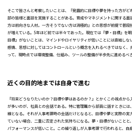
そこで皆さんと考察したいことは、『発露的に目標や夢を持った方がど
部の皆様と面談を実施することがある。育成やマネジメントに関する面
方は前向きな人材。一方そうでない方は消極的』との思想が前提で普段
が増えている。5年ほど前では半々であった。現在では『夢・目標』を明
目標』がないことは、マインドやロイヤリティが低いことには直結しな
感情、思想に対してはコントロールという概念を入れるべきではなく、
って、現時点では環境整備、仕組み、ツールの整備が半歩先に進めるべ
近くの目的地までは自身で進む
『将来どうなりたいのか？目標や夢はあるのか？』とかくこの視点から
が多いのが、社員との会話である。特に管理職から部員に話すときには
線となる。それが人事考課時の会話だけとなると、目標や夢と実際の実
ていない場合、二重に否定された気持ちになる。夢・目標がないことと
パフォーマンスが低いこと。この繰り返しが人事考課で行われると、自