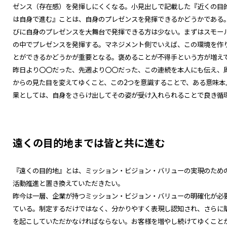
ゼンス（存在感）を発揮しにくくなる。小見出しで記載した『近くの目
は自身で進む』ことは、自身のプレゼンスを発揮できるかどうかである
びに自身のプレゼンスを大舞台で発揮できる方は少ない。まずはスモー
の中でプレゼンスを発揮する。マネジメント側でいえば、この環境を作
とができるかどうかが重要となる。褒めることが不得手という方が増え
昨日より〇〇だった、先週より〇〇だった、この連続を本人にも伝え、
からの見た目を変えてゆくこと、この2つを意識することで、ある意味
果としては、自身をさらけ出してその姿が受け入れられることで良き循
遠くの目的地までは皆と共に進む
『遠くの目的地』とは、ミッション・ビジョン・バリューの実現のため
活動推進と置き換えていただきたい。
昨今は一層、企業が持つミッション・ビジョン・バリューの明確化が必
ている。制定するだけではなく、分かりやすく表現し認知され、さらに
を起こしていただかなければならない。お客様を増やし続けてゆくこと