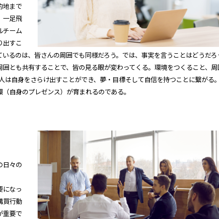
的地まで
。一足飛
ルチーム
り出すこ
ているのは、皆さんの周囲でも同様だろう。では、事実を言うことはどうだろ
周囲とも共有することで、皆の見る眼が変わってくる。環境をつくること、周
本人は自身をさらけ出すことができ、夢・目標そして自信を持つことに繋がる
環（自身のプレゼンス）が育まれるのである。
の日々の
要になっ
購買行動
が重要で