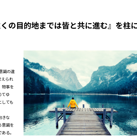
遠くの目的地までは皆と共に進む』を柱
意識の違
考えられ
、物事を
めてゆ
としても
向きな
う意識を
である。