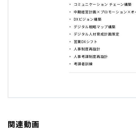
コミュニケーション チェーン構築
中期経営計画×プロモーション×オ
DXビジョン構築
デジタル戦略マップ構築
デジタル人材育成計画策定
営業DXシフト
人事制度再設計
人事考課制度再設計
考課者訓練
関連動画