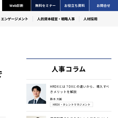
Web診断
無料セミナー
お役立ち資料
お問合せ
・エンゲージメント
人的資本経営・戦略人事
人材採用
人事コラム
で
HRDXとは？DXとの違いから、導入すべ
きメリットを解説
鈴木 大誠
HRDX・タレントマネジメント