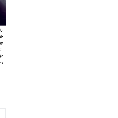
し
距
は
こ
経
つ