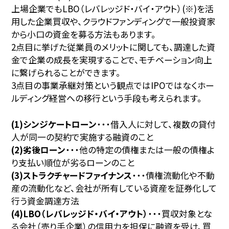
上場企業でもLBO（レバレッジド・バイ・アウト）(※)を活
用した企業買収や、クラウドファンディングで一般投資家
から小口の資金を募る方法もあります。
2点目に挙げた従業員のメリットに関しても、調達した資
金で企業の成長を実現することで、モチベーション向上
に繋げられることができます。
3点目の事業承継対策という観点ではIPOではなくホー
ルディング経営への移行という手段も考えられます。
(1)シンジケートローン
・・・借入人に対して、複数の貸付
人が同一の契約で実施する融資のこと
(2)劣後ローン
・・・他の特定の債権または一般の債権よ
り支払い順位が劣るローンのこと
(3)ストラクチャードファイナンス
・・・債権流動化や不動
産の流動化など、会社が所有している資産を証券化して
行う資金調達方法
(4)LBO（レバレッジド・バイ・アウト）
・・・買収対象とな
る会社（売り手企業）の信用力を担保に融資を受け、買