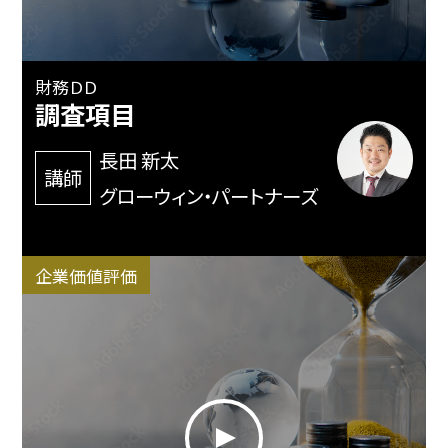
財務ＤＤ
調査項目
長田 新太
講師
グローウィン・パートナーズ
企業価値評価