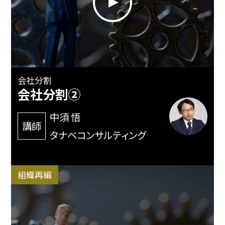
会社分割
会社分割②
中須 悟
講師
タナベコンサルティング
組織再編