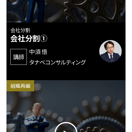
会社分割
会社分割①
中須 悟
講師
タナベコンサルティング
組織再編