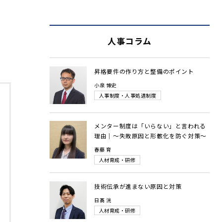
人事コラム
昇格要件の作り方と整備のポイント
小泉 博史
人事制度・人事処遇制度
メンター制度は「いらない」と言われる
理由｜～失敗原因と形骸化を防ぐ対策～
春藤 育
人材育成・研修
技術伝承が進まない原因と対策
日髙 洸
人材育成・研修