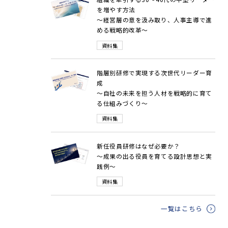
を増やす方法
～経営層の意を汲み取り、人事主導で進
める戦略的改革～
資料集
階層別研修で実現する次世代リーダー育
成
～自社の未来を担う人材を戦略的に育て
る仕組みづくり～
資料集
新任役員研修はなぜ必要か？
～成果の出る役員を育てる設計思想と実
践例～
資料集
一覧はこちら