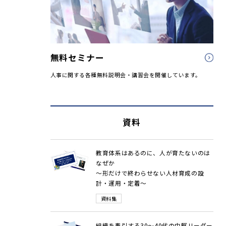
無料セミナー
人事に関する各種無料説明会・講習会を開催しています。
資料
教育体系はあるのに、人が育たないのは
なぜか
～形だけで終わらせない人材育成の設
計・運用・定着～
資料集
組織を牽引する30～40代の中堅リーダー