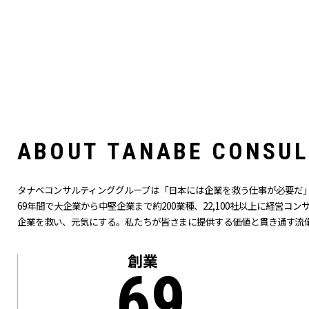
A
B
O
U
T
T
A
N
A
B
E
C
O
N
S
U
L
タナベコンサルティンググループは「日本には企業を救う仕事が必要だ」
69
年間で大企業から中堅企業まで約200業種、22,100社以上に経営コ
企業を救い、元気にする。私たちが皆さまに提供する価値と貫き通す流
創業
69