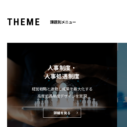
T
H
E
M
E
課題別メニュー
人事制度・
人事処遇制度
経営戦略と連動し成果を最大化する
高度処遇制度デザインを実現
詳細を見る