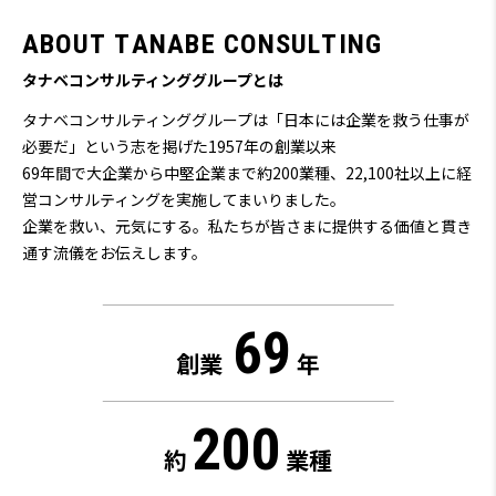
A
B
O
U
T
T
A
N
A
B
E
C
O
N
S
U
L
T
I
N
G
タナベコンサルティンググループとは
タナベコンサルティンググループは「日本には企業を救う仕事が
必要だ」という志を掲げた1957年の創業以来
69
年間で大企業から中堅企業まで約200業種、22,100社以上に経
営コンサルティングを実施してまいりました。
企業を救い、元気にする。私たちが皆さまに提供する価値と貫き
通す流儀をお伝えします。
69
創業
年
200
約
業種