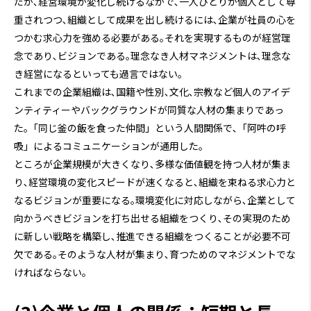
だが､経営環境が変化し続けるなかで､一人ひとりが個人として尊
重されつつ､組織として成果を出し続けるには､企業が社員の心を
つかむ求心力を強める必要がある｡それを実現するものが経営理
念であり､ビジョンである｡理念なき人材マネジメントは､理念な
き経営になるといっても過言ではない｡
これまでの企業組織は､国籍や性別､文化､宗教など個人のアイデ
ンティティーやバックグラウンドが同質な人材の集まりであっ
た｡「同じ釜の飯を食った仲間」という人間関係で､「阿吽の呼
吸」によるコミュニケーションが通用した｡
ところが企業規模が大きくなり､多様な価値観を持つ人材が集ま
り､経営環境の変化スピードが速くなると､組織を束ねる求心力と
なるビジョンが重要になる｡環境変化に対応しながら､企業として
向かうべきビジョンを打ち出せる組織をつくり､その実現のため
に新しい戦略を構築し､推進できる組織をつくることが必要不可
欠である｡そのような人材が集まり､育つためのマネジメントでな
ければならない｡