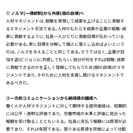
① ノルマ(一律統制)から共感(個の自律)へ
人材マネジメントは､戦略を実現して成果を上げることに貢献す
るマネジメント手法である｡人材のもたらす成果が企業の戦略･成
果に貢献するように､社員一人ひとりに貢献目標が伝わっている
必要がある｡単に目標を分解して個人に落とし込めばよいという
のは､ノルマを与えることと同じである｡そうではなく､企業が目
指す姿(ビジョン)に共感してもらい､自分が何をすれば戦略･成果
に貢献できるのかを正しく理解してもらうため(個の自律)のマネ
ジメントであり､そのために人材を支援し続けるマネジメントで
あるべきだ｡
②一方的コミュニケーションから納得感の醸成へ
働く人が人材マネジメントに対して期待する提供価値は、短期的
には公平・透明な評価であり、労働市場の水準と評価に見合った
報酬を受け取ることともいえる。社員に支払う報酬には原資が必
要であり、それは有限である。限りある原資を評価によって分配