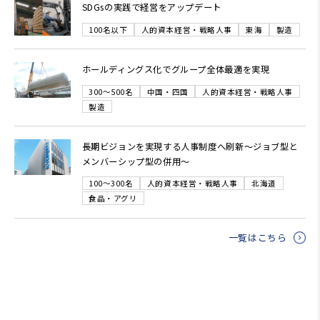
SDGsの実践で経営をアップデート
100名以下
人的資本経営・戦略人事
東海
製造
ホールディングス化でグループ全体最適を実現
300～500名
中国・四国
人的資本経営・戦略人事
製造
長期ビジョンを実現する人事制度へ刷新～ジョブ型と
メンバーシップ型の併用～
100～300名
人的資本経営・戦略人事
北海道
食品・アグリ
一覧はこちら