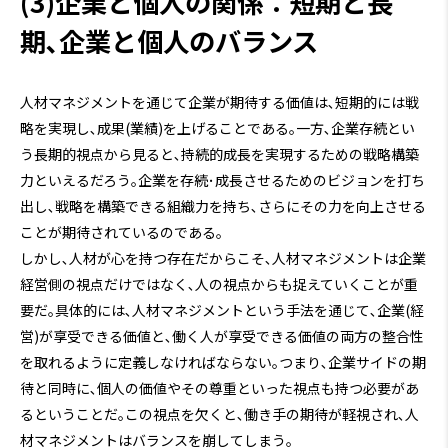
(3)企業と個人の関係：短期と長
期､企業と個人のバランス
人材マネジメントを通じて企業が期待する価値は､短期的には戦
略を実現し､成果(業績)を上げることである｡一方､企業存続とい
う長期的視点から見ると､持続的成長を実現するための戦略構築
力といえるだろう｡企業を存続･成長させるためのビジョンを打ち
出し､戦略を構築できる組織力を持ち､さらにその力を向上させる
ことが期待されているのである｡
しかし､人材が心を持つ存在だからこそ､人材マネジメントは企業
経営側の視点だけではなく､人の視点からも捉えていくことが重
要だ｡具体的には､人材マネジメントという手法を通じて､企業(経
営)が享受できる価値と､働く人が享受できる価値の両方の整合性
を取れるように定義しなければならない｡つまり､企業サイドの期
待と同時に､個人の価値やその尊重といった視点も持つ必要があ
るということだ｡この視点を欠くと､働き手の期待が軽視され､人
材マネジメントはバランスを崩してしまう｡