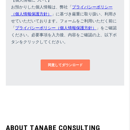
A
B
O
U
T
T
A
N
A
B
E
C
O
N
S
U
L
T
I
N
G