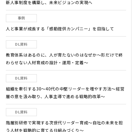
新人事制度を構築し、未来ビジョンの実現へ
事例
人と事業が成長する「感動提供カンパニー」を目指して
DL資料
教育体系はあるのに、人が育たないのはなぜか～形だけで終
わらせない人材育成の設計・運用・定着～
DL資料
組織を牽引する30～40代の中堅リーダーを増やす方法～経営
層の意を汲み取り、人事主導で進める戦略的改革～
DL資料
階層別研修で実現する次世代リーダー育成～自社の未来を担
う人材を戦略的に育てる仕組みづくり～