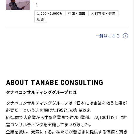
て
1,000～2,000名
中国・四国
人材育成・研修
製造
一覧はこちら
A
B
O
U
T
T
A
N
A
B
E
C
O
N
S
U
L
T
I
N
G
タナベコンサルティンググループとは
タナベコンサルティンググループは「日本には企業を救う仕事が
必要だ」という志を掲げた1957年の創業以来
69
年間で大企業から中堅企業まで約200業種、22,100社以上に経
営コンサルティングを実施してまいりました。
企業を救い、元気にする。私たちが皆さまに提供する価値と貫き