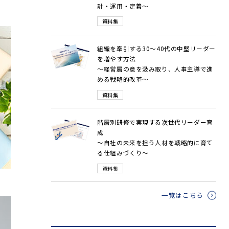
計・運用・定着～
資料集
組織を牽引する30～40代の中堅リーダー
を増やす方法
～経営層の意を汲み取り、人事主導で進
める戦略的改革～
資料集
階層別研修で実現する次世代リーダー育
成
～自社の未来を担う人材を戦略的に育て
る仕組みづくり～
資料集
一覧はこちら