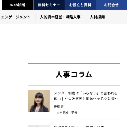
Web診断
無料セミナー
お役立ち資料
お問合せ
・エンゲージメント
人的資本経営・戦略人事
人材採用
人事コラム
メンター制度は「いらない」と言われる
理由｜～失敗原因と形骸化を防ぐ対策～
春藤 育
人材育成・研修