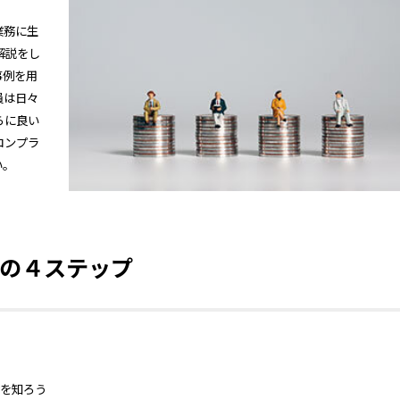
業務に生
解説をし
事例を用
員は日々
らに良い
コンプラ
い。
の４ステップ
響を知ろう