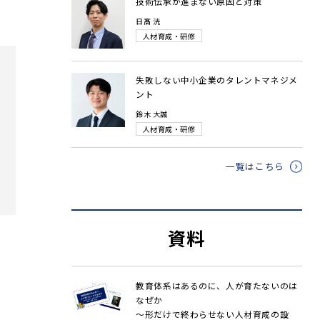
技術伝承が進まない原因と対策
日髙 洸
人材育成・研修
失敗しない中小企業のタレントマネジメ
ント
鈴木 大誠
人材育成・研修
一覧はこちら
資料
教育体系はあるのに、人が育たないのは
なぜか
～形だけで終わらせない人材育成の設