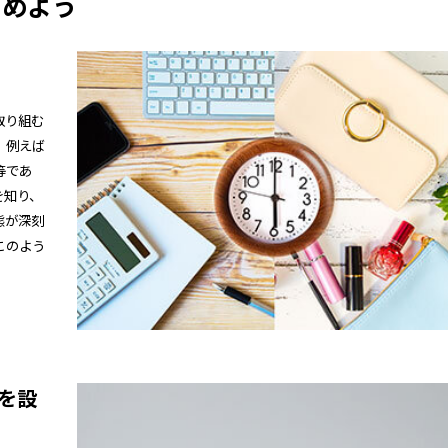
高めよう
取り組む
。例えば
等であ
を知り、
態が深刻
このよう
を設