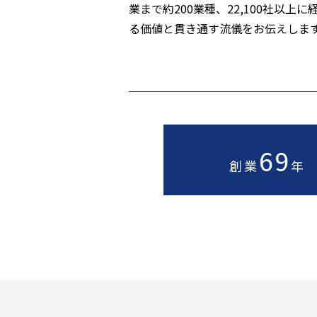
業まで約200業種、22,100社
る価値と貫き通す流儀をお伝えしま
69
創業
年