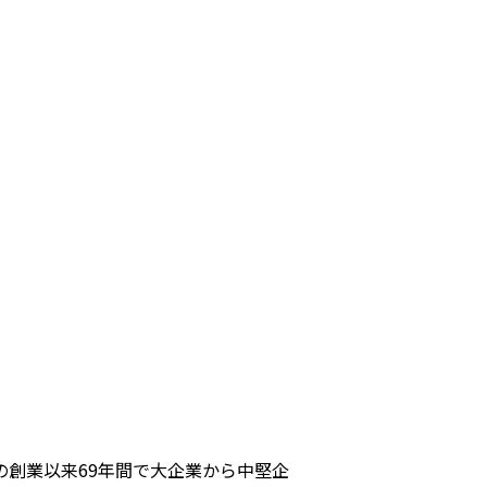
の創業以来
69
年間で大企業から中堅企