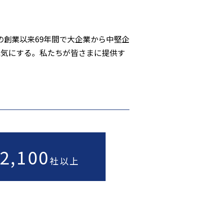
の創業以来
69
年間で大企業から中堅企
、元気にする。私たちが皆さまに提供す
2,100
社以上