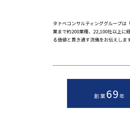
タナベコンサルティンググループは「
業まで約200業種、22,100社
る価値と貫き通す流儀をお伝えしま
69
創業
年