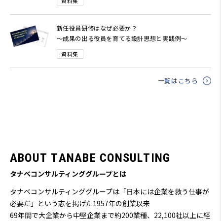
資料集
新任役員研修はなぜ必要か？
～成果の出る役員を育てる設計思想と実践例～
資料集
一覧はこちら
A
B
O
U
T
T
A
N
A
B
E
C
O
N
S
U
L
T
I
N
G
タナベコンサルティンググループとは
タナベコンサルティンググループは「日本には企業を救う仕事が
必要だ」という志を掲げた1957年の創業以来
69
年間で大企業から中堅企業まで約200業種、22,100社以上に経