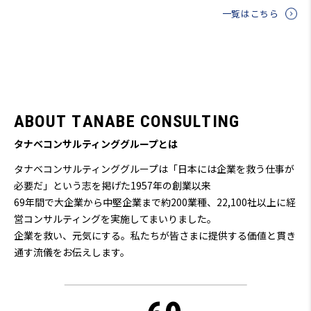
一覧はこちら
A
B
O
U
T
T
A
N
A
B
E
C
O
N
S
U
L
T
I
N
G
タナベコンサルティンググループとは
タナベコンサルティンググループは「日本には企業を救う仕事が
必要だ」という志を掲げた1957年の創業以来
69
年間で大企業から中堅企業まで約200業種、22,100社以上に経
営コンサルティングを実施してまいりました。
企業を救い、元気にする。私たちが皆さまに提供する価値と貫き
通す流儀をお伝えします。