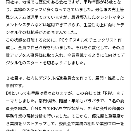
同社は、地域でも歴史のある会社ですが、平均年齢が45歳とな
り、高齢のスタッフが多くなってきていました。最低限の売上管
理システムは運用できていますが、最近導入したタレントマネジ
メントシステムなどは運用できておらず、生産性向上に向けたデ
ジタル化の抵抗感が否めませんでした。
この状態を打破するために、PCやITスキルのチェックリスト作
成し、全員で自己点検を行いました。それを点数化して、その点
数アップを人事評価に取り入れ、全員意識するように仕向けてデ
ジタル化のスタートを切るようにしました。
２社目は、社内にデジタル推進委員会を作って、展開・推進した
事例です。
DXといっても手段は様々ありますが、この会社では「RPA」をテ
ーマとしました。部門横断、階層・年齢もバラバラで、７名の委
員会を組成。自分たちでRPAを学びながら、同時に会社の部署の
事務作業の現状分析を行いました。そこから、優先度と重要度か
ら業務をリストアップして、委員会で業務の棚卸や業務フローを
作成し、RPA化を進めていきました。