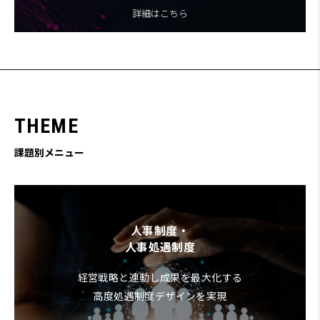
詳細はこちら
T
H
E
M
E
課題別メニュー
人事制度・
人事処遇制度
経営戦略と連動し成果を最大化する
高度処遇制度デザインを実現