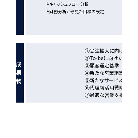
┗キャッシュフロー分析
┗財務分析から見た目標の設定
①受注拡大に向けた新営
②To-beに向けた理想
成
③顧客選定基準
果
④新たな営業組織におけ
⑤新たなサービス価格設
物
⑥代理店活用戦略
⑦最適な営業支援ツー