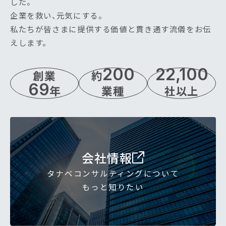
した。
企業を救い、元気にする。
私たちが皆さまに提供する価値と貫き通す流儀をお伝
えします。
200
22,100
創業
約
69
年
業種
社以上
会社情報
タナベコンサルティングについて
もっと知りたい