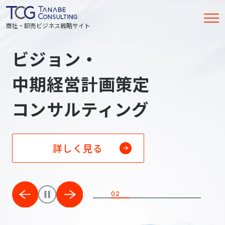
商社・卸売ビジネス戦略サイト
商社・卸売
ビジョン・
高収益
グローバル戦略構築
経営者人材育成
人事制度・評価制度構築
メインビジュアル
ビジネスにおける
中期経営計画策定
ビジネスモデル構築
コンサルティング
コンサルティング
コンサルティング
次世代の
コンサルティング
コンサルティング
成長
戦略
詳しく見る
詳しく見る
詳しく見る
詳しく見る
詳しく見る
02
02
02
02
02
02
02
02
02
02
02
02