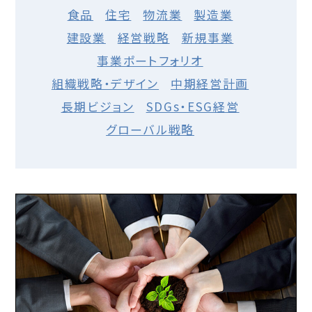
食品
住宅
物流業
製造業
建設業
経営戦略
新規事業
事業ポートフォリオ
組織戦略・デザイン
中期経営計画
長期ビジョン
SDGs・ESG経営
グローバル戦略