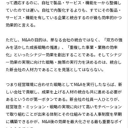
って適応するのに、自社で製品・サービス・機能を一から整備し
ていたのでは遅い。自社で内製化するよりも、すでにその製品・
サービス・機能を有している企業と統合するのが最も効率的かつ
効果的と言える。
ただし、M&Aの目的は、単なる会社の統合ではなく、「双方の強
みを活かした成長戦略の推進」、「重複した事業・業務の効率
化」といったシナジー効果を創出することである。そしてシナジ
ー効果の実現に向けた戦略・施策の実行力を決めるのは、統合し
た新会社の人材力であることを見落としてはならない。
つまり経営環境に合わせた戦略としてM&Aを実行したならば、新
しい会社で貢献し、成果を上げる人材の統合も共に進める必要が
あるというのが第一ボタンである。新会社の社員一人ひとりが、
経営理念・ミッション・戦略の実現に向けて高いモチベーション
で取り組むことが出来る体制とその仕組みである人事制度を早期
に構築できるかが、M&A後の効果を最大化させる最も重要なポイ