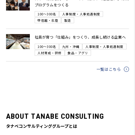
プログラムをつくる
100～300名
人事制度・人事処遇制度
甲信越・北陸
製造
社員が育つ「仕組み」をつくり、成長し続ける企業へ
100～300名
九州・沖縄
人事制度・人事処遇制度
人材育成・研修
食品・アグリ
一覧はこちら
A
B
O
U
T
T
A
N
A
B
E
C
O
N
S
U
L
T
I
N
G
タナベコンサルティンググループとは