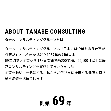
A
B
O
U
T
T
A
N
A
B
E
C
O
N
S
U
L
T
I
N
G
タナベコンサルティンググループとは
タナベコンサルティンググループは「日本には企業を救う仕事が
必要だ」という志を掲げた1957年の創業以来
69
年間で大企業から中堅企業まで約200業種、22,100社以上に経
営コンサルティングを実施してまいりました。
企業を救い、元気にする。私たちが皆さまに提供する価値と貫き
通す流儀をお伝えします。
69
創業
年