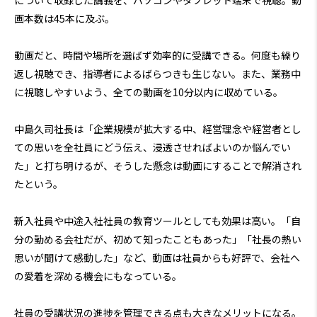
について収録した講義を、パソコンやタブレット端末で視聴。動
画本数は45本に及ぶ。
動画だと、時間や場所を選ばず効率的に受講できる。何度も繰り
返し視聴でき、指導者によるばらつきも生じない。また、業務中
に視聴しやすいよう、全ての動画を10分以内に収めている。
中島久司社長は「企業規模が拡大する中、経営理念や経営者とし
ての思いを全社員にどう伝え、浸透させればよいのか悩んでい
た」と打ち明けるが、そうした懸念は動画にすることで解消され
たという。
新入社員や中途入社社員の教育ツールとしても効果は高い。「自
分の勤める会社だが、初めて知ったこともあった」「社長の熱い
思いが聞けて感動した」など、動画は社員からも好評で、会社へ
の愛着を深める機会にもなっている。
社員の受講状況の進捗を管理できる点も大きなメリットになる。