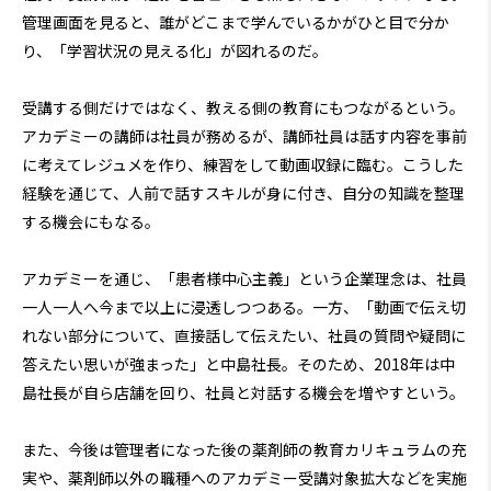
管理画面を見ると、誰がどこまで学んでいるかがひと目で分か
り、「学習状況の見える化」が図れるのだ。
受講する側だけではなく、教える側の教育にもつながるという。
アカデミーの講師は社員が務めるが、講師社員は話す内容を事前
に考えてレジュメを作り、練習をして動画収録に臨む。こうした
経験を通じて、人前で話すスキルが身に付き、自分の知識を整理
する機会にもなる。
アカデミーを通じ、「患者様中心主義」という企業理念は、社員
一人一人へ今まで以上に浸透しつつある。一方、「動画で伝え切
れない部分について、直接話して伝えたい、社員の質問や疑問に
答えたい思いが強まった」と中島社長。そのため、2018年は中
島社長が自ら店舗を回り、社員と対話する機会を増やすという。
また、今後は管理者になった後の薬剤師の教育カリキュラムの充
実や、薬剤師以外の職種へのアカデミー受講対象拡大などを実施