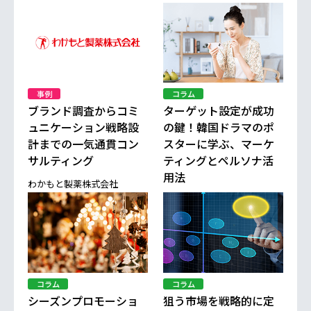
事例
コラム
ブランド調査からコミ
ターゲット設定が成功
ュニケーション戦略設
の鍵！韓国ドラマのポ
計までの一気通貫コン
スターに学ぶ、マーケ
サルティング
ティングとペルソナ活
用法
わかもと製薬株式会社
コラム
コラム
シーズンプロモーショ
狙う市場を戦略的に定