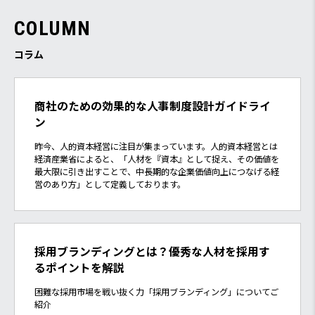
C
O
L
U
M
N
コラム
商社のための効果的な人事制度設計ガイドライ
ン
昨今、人的資本経営に注目が集まっています。人的資本経営とは
経済産業省によると、「人材を『資本』として捉え、その価値を
最大限に引き出すことで、中長期的な企業価値向上につなげる経
営のあり方」として定義しております。
採用ブランディングとは？優秀な人材を採用す
るポイントを解説
困難な採用市場を戦い抜く力「採用ブランディング」についてご
紹介