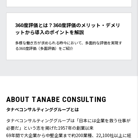
360度評価とは？360度評価のメリット・デメリ
ットから導入のポイントを解説
多様な働き方が求められる昨今において、多面的な評価を実現す
る360度評価（多面評価）をご紹介
A
B
O
U
T
T
A
N
A
B
E
C
O
N
S
U
L
T
I
N
G
タナベコンサルティンググループとは
タナベコンサルティンググループは「日本には企業を救う仕事が
必要だ」という志を掲げた1957年の創業以来
69
年間で大企業から中堅企業まで約200業種、22,100社以上に経