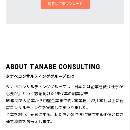
A
B
O
U
T
T
A
N
A
B
E
C
O
N
S
U
L
T
I
N
G
タナベコンサルティンググループとは
タナベコンサルティンググループは「日本には企業を救う仕事が
必要だ」という志を掲げた1957年の創業以来
69
年間で大企業から中堅企業まで約200業種、22,100社以上に経
営コンサルティングを実施してまいりました。
企業を救い、元気にする。私たちが皆さまに提供する価値と貫き
通す流儀をお伝えします。