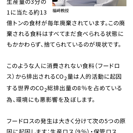
生産量の3分の
福﨑教授
1に当たる約13
億トンの食材が毎年廃棄されています。この廃
棄される食料はすべてまだ食べられる状態に
もかかわらず、捨てられているのが現状です。
このような人に消費されない食料（フードロ
ス）から排出されるCO
量は人的活動に起因
2
する世界のCO
総排出量の8％を占めている
2
為、環境にも悪影響を及ぼします。
フードロスの発生は大きく分けて次の5つの原
因に起因します：生産ロス（9％）・保管ロス