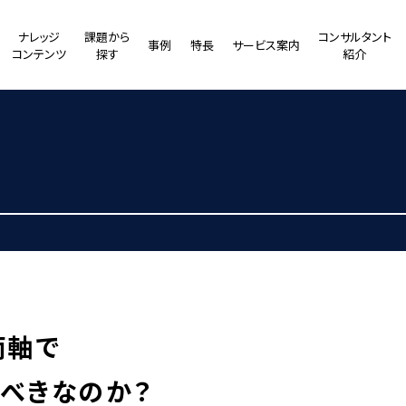
ナレッジ
課題から
コンサルタント
事例
特長
サービス案内
コンテンツ
探す
紹介
両軸で
べきなのか？