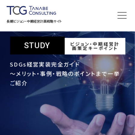
長期ビジョン・中期経営計画戦略サイト
計
ビジョン・中期経営計
STUDY
ト
画策定キーポイント
テナ
SDGs経営実装完全ガイド
S
～メリット・事例・戦略のポイントまで一挙
～
ご紹介
ティ
ダー