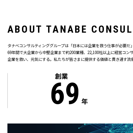
A
B
O
U
T
T
A
N
A
B
E
C
O
N
S
U
L
タナベコンサルティンググループは「日本には企業を救う仕事が必要だ」
69
年間で大企業から中堅企業まで約200業種、22,100社以上に経営コ
企業を救い、元気にする。私たちが皆さまに提供する価値と貫き通す流
創業
69
年