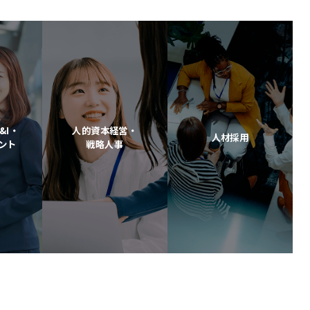
&I・
人的資本経営・
人材採用
ント
戦略人事